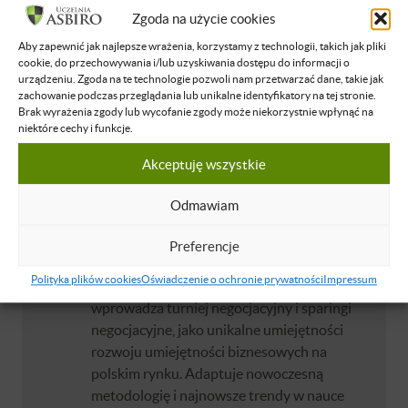
Zgoda na użycie cookies
O WYKŁADOWCY
Aby zapewnić jak najlepsze wrażenia, korzystamy z technologii, takich jak pliki
cookie, do przechowywania i/lub uzyskiwania dostępu do informacji o
urządzeniu. Zgoda na te technologie pozwoli nam przetwarzać dane, takie jak
Wojciech Sambor
zachowanie podczas przeglądania lub unikalne identyfikatory na tej stronie.
Doświadczony praktyk sprzedaży i
Brak wyrażenia zgody lub wycofanie zgody może niekorzystnie wpłynąć na
niektóre cechy i funkcje.
negocjacji, trener i konsultant. Przez lata
rozwijał zespoły i struktury sprzedażowe,
Akceptuję wszystkie
projektował procesy i modele negocjacyjne
oraz promował nowe idee szkoleń
Odmawiam
negocjacyjnych w biznesie. Zarządzał
zespołem ponad 300 specjalistów i
Preferencje
managerów w rozproszonych strukturach. W
Polityka plików cookies
Oświadczenie o ochronie prywatności
Impressum
ramach Sambor Training oraz ICAN Institute
wprowadza turniej negocjacyjny i sparingi
negocjacyjne, jako unikalne umiejętności
rozwoju umiejętności biznesowych na
polskim rynku. Adaptuje nowoczesną
metodologię i najnowsze trendy w nauce