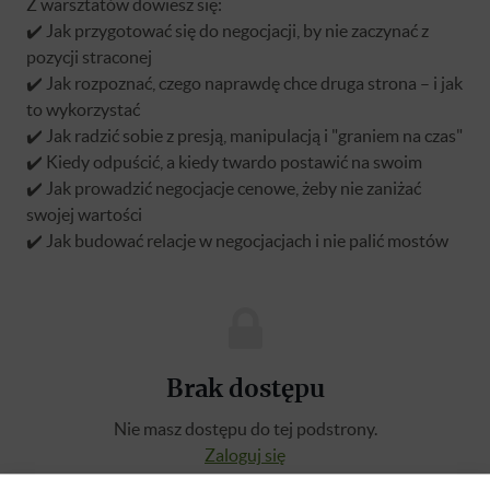
Z warsztatów dowiesz się:
✔️ Jak przygotować się do negocjacji, by nie zaczynać z
pozycji straconej
✔️ Jak rozpoznać, czego naprawdę chce druga strona – i jak
to wykorzystać
✔️ Jak radzić sobie z presją, manipulacją i "graniem na czas"
✔️ Kiedy odpuścić, a kiedy twardo postawić na swoim
✔️ Jak prowadzić negocjacje cenowe, żeby nie zaniżać
swojej wartości
✔️ Jak budować relacje w negocjacjach i nie palić mostów
Brak dostępu
Nie masz dostępu do tej podstrony.
Zaloguj się