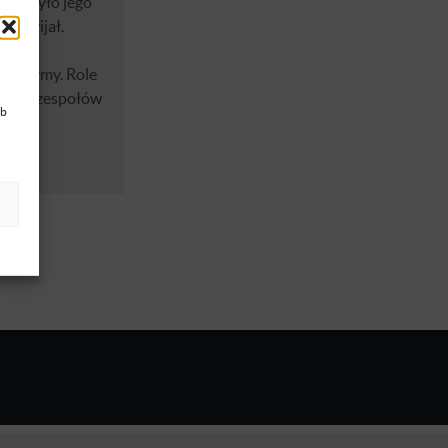
nia było jego
 rozwijał.
ria firmy. Role
eranie zespołów
ub