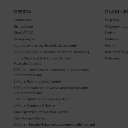
OFERTA
DLA KLU
Seminarium
Nagrania
Biznes Camp
Webinary na ż
Klub ASBiRO
Ludzie
Pakiety nagrań
Płatności
Studia Licencjackie, kierunek: Zarządzanie
Posiłki
Studia Licencjackie, kierunek: Sprzedaż i Marketing
Kalendarz zaję
Studia Magisterskie, kierunek: Biznes i
Polecenia
Przedsiębiorczość
SP/Kurs – Nowoczesne inwestowanie i zarządzanie
nieruchomościami
SP/Kurs: Psychologia w biznesie
SP/Kurs: Nowoczesne inwestowanie i zarządzanie
nieruchomościami
SP/Kurs: Model zarządzania wynikiem
SP/Kurs: Company AI Design
Kurs: Sprzedaż, która dowozi wynik
Kurs: Kampus Startup
SP/Kurs – Terapie Niskoweglowodanowe z Elementami