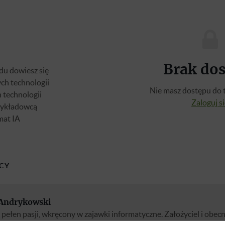
Brak do
du dowiesz się
ch technologii
Nie masz dostępu do t
 technologii
Zaloguj s
wykładowcą
mat IA
CY
 Andrykowski
pełen pasji, wkręcony w zajawki informatyczne. Założyciel i obecn