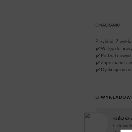
O NAGRANIU
Przykład: Z wykła
✔️ Wstęp do nowy
✔️ Podział nowych
✔️ Zapoznanie z 
✔️ Dyskusja na te
O WYKŁADOW
Łukasz
Człowiek 