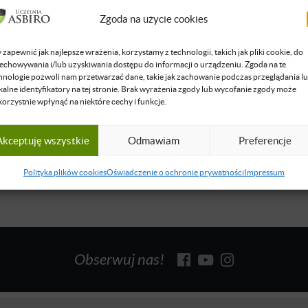
SKILL AND CHILL. Od młodzieńczych lat zrozumienie programowa
biegiem lat pasja przerodziła się w umiejętności, które skrupulatnie
Zgoda na użycie cookies
 programowania wygrała, a skille, które posiadał sprawiły, że jego
eniem było stworzenie Skill & Chill… i tak właśnie zaczęła się histo
 zapewnić jak najlepsze wrażenia, korzystamy z technologii, takich jak pliki cookie, do
echowywania i/lub uzyskiwania dostępu do informacji o urządzeniu. Zgoda na te
ni w organizacji to zarządzanie projektami, m.in. budowanie i wspi
hnologie pozwoli nam przetwarzać dane, takie jak zachowanie podczas przeglądania l
ych, wyznaczanie ich kierunku (...)
kalne identyfikatory na tej stronie. Brak wyrażenia zgody lub wycofanie zgody może
korzystnie wpłynąć na niektóre cechy i funkcje.
się więcej
Akceptuję wszystkie
Odmawiam
Preferencje
Polityka plików cookies
Oświadczenie o ochronie prywatności
Impressum
Obserwuj nas!