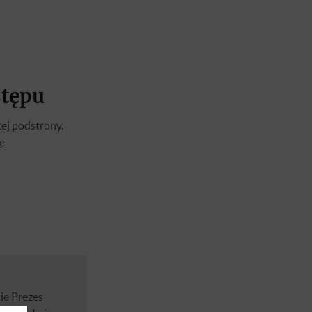
stępu
ej podstrony.
ię
ie Prezes