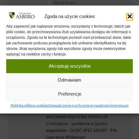
Michał Krupa
Libor Smital
Zgoda na użycie cookies
Aby zapewnić jak najlepsze wrażenia, korzystamy z technologii, takich jak
pliki cookie, do przechowywania i/lub uzyskiwania dostępu do informacji o
11 MAJ 2025
urządzeniu. Zgoda na te technologie pozwoli nam przetwarzać dane, takie
Innovative Entrepreneurship (zajęcia w
jak zachowanie podczas przeglądania lub unikalne identyfikatory na tej
języku angelskim) - GOŚĆ SPECJALNY:
stronie. Brak wyrażenia zgody lub wycofanie zgody może niekorzystnie
wpłynąć na niektóre cechy i funkcje.
Libor Smital cz 4
Michał Krupa
Akceptuję wszystkie
Libor Smital
Odmawiam
Preferencje
24 MAJ 2025
Przedsiębiorczość i przywództwo w
Polityka plików cookies
Oświadczenie o ochronie prywatności
Impressum
dziejach cywilizacji / Entrepreneurship
and Leadership in the History of
Civilization - spotkanie w języku
angielskim - GOŚĆ SPECJALNY - Płk.
Lawrence Wilkerson