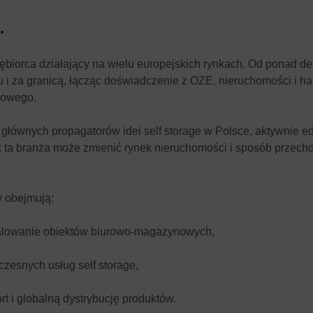
.
iębiorca działający na wielu europejskich rynkach. Od ponad d
ju i za granicą, łącząc doświadczenie z OZE, nieruchomości i h
dowego.
 głównych propagatorów idei self storage w Polsce, aktywnie ed
k ta branża może zmienić rynek nieruchomości i sposób przec
y obejmują:
alowanie obiektów biurowo-magazynowych,
zesnych usług self storage,
rt i globalną dystrybucję produktów.