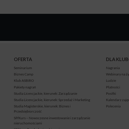
OFERTA
DLA KLU
Seminarium
Nagrania
Biznes Camp
Webinary na ż
Klub ASBiRO
Ludzie
Pakiety nagrań
Płatności
Studia Licencjackie, kierunek: Zarządzanie
Posiłki
Studia Licencjackie, kierunek: Sprzedaż i Marketing
Kalendarz zaję
Studia Magisterskie, kierunek: Biznes i
Polecenia
Przedsiębiorczość
SP/Kurs – Nowoczesne inwestowanie i zarządzanie
nieruchomościami