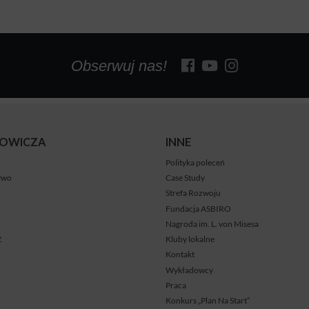
Obserwuj nas!
BOWICZA
INNE
Polityka poleceń
ywo
Case Study
Strefa Rozwoju
Fundacja ASBIRO
Nagroda im. L. von Misesa
ć
Kluby lokalne
Kontakt
Wykładowcy
Praca
Konkurs „Plan Na Start”