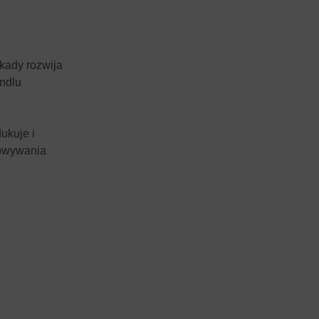
ekady rozwija
andlu
ukuje i
howywania