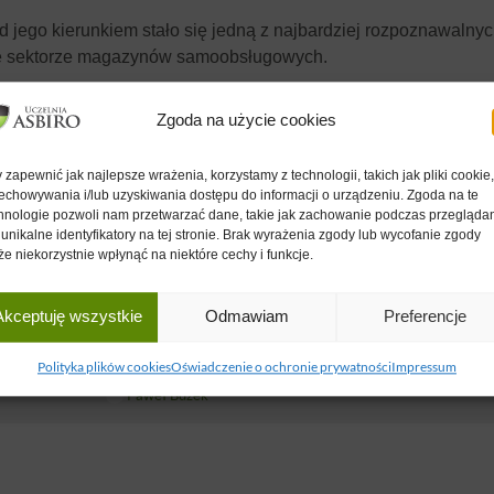
ego kierunkiem stało się jedną z najbardziej rozpoznawalny
ę sektorze magazynów samoobsługowych.
Zgoda na użycie cookies
Klubu ASBiRO
e są dostępne tylko dla aktywnych członków
.
 zapewnić jak najlepsze wrażenia, korzystamy z technologii, takich jak pliki cookie
echowywania i/lub uzyskiwania dostępu do informacji o urządzeniu. Zgoda na te
hnologie pozwoli nam przetwarzać dane, takie jak zachowanie podczas przegląda
y
 unikalne identyfikatory na tej stronie. Brak wyrażenia zgody lub wycofanie zgody
e niekorzystnie wpłynąć na niektóre cechy i funkcje.
28 LUT 2026
Akceptuję wszystkie
Odmawiam
Preferencje
Jak znalazłem niszę na rynku do inwestowania
prawdziwy game changer.
Polityka plików cookies
Oświadczenie o ochronie prywatności
Impressum
Paweł Bużek