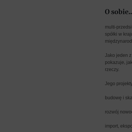
O sobie..
multi-przeds
spółki w kra
międzynaro
Jako jeden z
pokazuje, ja
rzeczy.
Jego projekt
budowę i sk
rozwój nowoc
import, ekspo