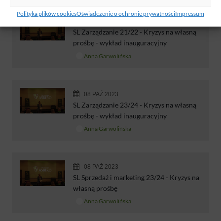
Polityka plików cookies
Oświadczenie o ochronie prywatności
Impressum
08 PAŹ 2023
SL Zarządzanie 21/22 - Kryzys na własną
prośbę - wykład inauguracyjny
Anna Garwolińska
08 PAŹ 2023
SL Zarządzanie 23/24 - Kryzys na własną
prośbę - wykład inauguracyjny
Anna Garwolińska
08 PAŹ 2023
SL Sprzedaż i marketing 23/24 - Kryzys na
własną prośbę
Anna Garwolińska