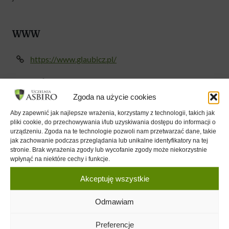
WWW
https://www.glaubicz.pl/
Kontakt
Zgoda na użycie cookies
Te informacje są dostępne tylko dla aktywnych członków
Aby zapewnić jak najlepsze wrażenia, korzystamy z technologii, takich jak
Klubu ASBiRO
.
pliki cookie, do przechowywania i/lub uzyskiwania dostępu do informacji o
urządzeniu. Zgoda na te technologie pozwoli nam przetwarzać dane, takie
jak zachowanie podczas przeglądania lub unikalne identyfikatory na tej
Wykłady
stronie. Brak wyrażenia zgody lub wycofanie zgody może niekorzystnie
wpłynąć na niektóre cechy i funkcje.
08 PAŹ 2023
Akceptuję wszystkie
Studia Licencjackie Kryzys na własna
prośbę
Odmawiam
Anna Garwolińska
Preferencje