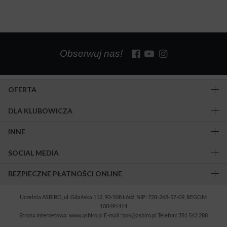
Obserwuj nas!
OFERTA
DLA KLUBOWICZA
INNE
SOCIAL MEDIA
BEZPIECZNE PŁATNOŚCI ONLINE
Uczelnia ASBiRO, ul. Gdańska 112, 90-508 Łódź, NIP: 728-268-57-09, REGON:
100491414
Strona internetowa: www.asbiro.pl E-mail: bok@asbiro.pl Telefon: 781 542 288