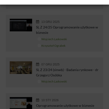
Wojciech Laskowski
13 GRU 2025
SL Z 24/25 Oprogramowanie użytkowe w
biznesie
Wojciech Laskowski
Krzysztof Ograbek
07 GRU 2025
SL Z 23/24 (sinwb) - Badania rynkowe - dr
Grzegorz Osóbka
Wojciech Laskowski
10 STY 2026
Oprogramowanie użytkowe w biznesie