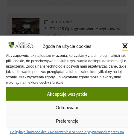
07 GRU 2025
SL Z 24/25 Oprogramowanie użytkowe w
zarządzaniu
Wojciech Laskowski
Zgoda na użycie cookies
Aby zapewnić jak najlepsze wrażenia, korzystamy z technologii, takich jak
pliki cookie, do przechowywania i/lub uzyskiwania dostępu do informacji o
07 GRU 2025
urządzeniu. Zgoda na te technologie pozwoli nam przetwarzać dane, takie
jak zachowanie podczas przeglądania lub unikalne identyfikatory na tej
SL Sprzedaż i marketing 23/24 - Badania
stronie. Brak wyrażenia zgody lub wycofanie zgody może niekorzystnie
rynkowe
wpłynąć na niektóre cechy i funkcje.
Wojciech Laskowski
Akceptuję wszystkie
Odmawiam
06 GRU 2025
SL Sprzedaż i marketing 24/25 -
Preferencje
Oprogramowanie użytkowe w
zarządzaniu
Polityka plików cookies
Oświadczenie o ochronie prywatności
Impressum