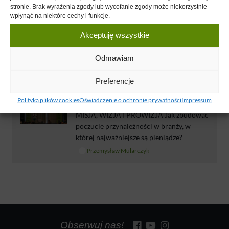
stronie. Brak wyrażenia zgody lub wycofanie zgody może niekorzystnie
Kontakt
wpłynąć na niektóre cechy i funkcje.
Te informacje są dostępne tylko dla aktywnych członków
Akceptuję wszystkie
Klubu ASBiRO
.
Odmawiam
Wykłady
Preferencje
Polityka plików cookies
Oświadczenie o ochronie prywatności
Impressum
02 MAR 2025
MISJA, WIZJA I PROWIZJA Jak zbudować
poczucie przynależności w branży, w
której najważniejsze są pieniądze?
Przemysław Mularczyk
Obserwuj nas!