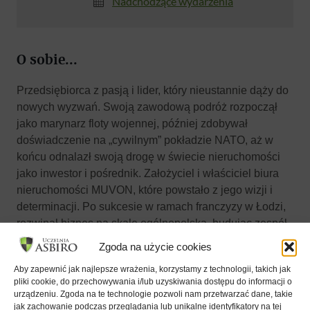
Nadchodzące wydarzenia
O sobie...
Przedsiębiorca z pasją i lider, który nieustannie dąży do
nowych wyzwań. Swoją zawodową podróż rozpoczął
jako marynarz floty wojennej, później zdobywał
doświadczenie na „cywilnym” pokładzie NATO, aż w
końcu odnalazł swoją drogę w świecie nieruchomości
jako inwestor i pośrednik. Założyciel i właściciel biura
nieruchomości MUVON, które powstało z jego wizji i
determinacji. Po sukcesie w ramach franczyzy w Łodzi,
rozwinął biznes na skalę ogólnopolską, budując zespół
liczący 90 agentów nieruchomości działających w
Zgoda na użycie cookies
różnych regionach Polski. Jego historia to inspirujący
Aby zapewnić jak najlepsze wrażenia, korzystamy z technologii, takich jak
przykład łączenia doświadczenia, innowacji i
pliki cookie, do przechowywania i/lub uzyskiwania dostępu do informacji o
skutecznego zarządzania.
urządzeniu. Zgoda na te technologie pozwoli nam przetwarzać dane, takie
jak zachowanie podczas przeglądania lub unikalne identyfikatory na tej