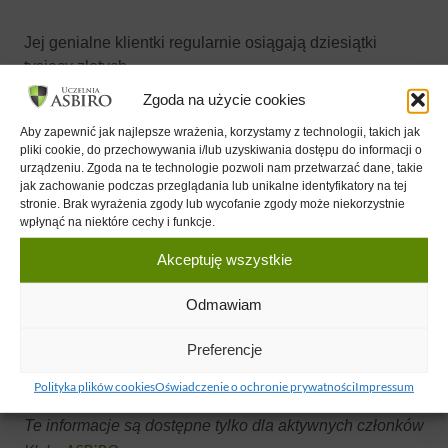
Jej genialne klientki regularnie osiągają dziesiątki
tysięcy złotych
miesięcznie i setki tysięcy złotych w kampaniach. Ale co
Zgoda na użycie cookies
ważniejsze –
Aby zapewnić jak najlepsze wrażenia, korzystamy z technologii, takich jak
tworzą stabilne, przewidywalne biznesy, którymi już
pliki cookie, do przechowywania i/lub uzyskiwania dostępu do informacji o
zawsze wiedzą, jak
urządzeniu. Zgoda na te technologie pozwoli nam przetwarzać dane, takie
zarządzać.
jak zachowanie podczas przeglądania lub unikalne identyfikatory na tej
stronie. Brak wyrażenia zgody lub wycofanie zgody może niekorzystnie
wpłynąć na niektóre cechy i funkcje.
Autorka podcastu „Mały biznes, wielkie efekty” i kanału
YouTube
Akceptuję wszystkie
@italianamarketing.
Odmawiam
Jej motto? Rozwój biznesu online DA SIĘ zaplanować.
Preferencje
Kontakt
Polityka plików cookies
Oświadczenie o ochronie prywatności
Impressum
Te informacje są dostępne tylko dla aktywnych członków