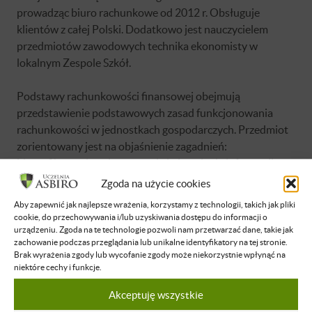
prowadząc biuro rachunkowe od 2012 r. Obsługuje
klientów z całej Polski. Dodatkowo jest nauczycielem
przedmiotów zawodowych technika ekonomisty w
lokalnym Zespole Szkół.
Podstawy rachunkowości finansowej obejmują
przedstawienie podstawowych zasad funkcjonowania
rachunkowości w jednostkach gospodarczych. Przedmiot
zorientowany jest na objaśnienie zagadnień:
identyfikowania, rejestrowania i ujawniania informacji o
zdarzeniach gospodarczych w ewidencji księgowej i
Zgoda na użycie cookies
sprawozdawczości finansowej przedsiębiorstwa.
Aby zapewnić jak najlepsze wrażenia, korzystamy z technologii, takich jak pliki
cookie, do przechowywania i/lub uzyskiwania dostępu do informacji o
urządzeniu. Zgoda na te technologie pozwoli nam przetwarzać dane, takie jak
zachowanie podczas przeglądania lub unikalne identyfikatory na tej stronie.
Brak wyrażenia zgody lub wycofanie zgody może niekorzystnie wpłynąć na
niektóre cechy i funkcje.
Brak dostępu
Akceptuję wszystkie