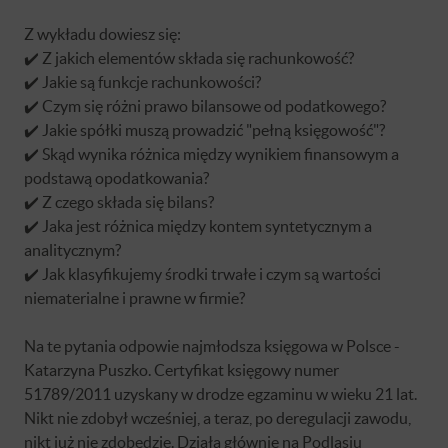
Z wykładu dowiesz się:
✔️ Z jakich elementów składa się rachunkowość?
✔️ Jakie są funkcje rachunkowości?
✔️ Czym się różni prawo bilansowe od podatkowego?
✔️ Jakie spółki muszą prowadzić "pełną księgowość"?
✔️ Skąd wynika różnica między wynikiem finansowym a
podstawą opodatkowania?
✔️ Z czego składa się bilans?
✔️ Jaka jest różnica między kontem syntetycznym a
analitycznym?
✔️ Jak klasyfikujemy środki trwałe i czym są wartości
niematerialne i prawne w firmie?
Na te pytania odpowie najmłodsza księgowa w Polsce -
Katarzyna Puszko. Certyfikat księgowy numer
51789/2011 uzyskany w drodze egzaminu w wieku 21 lat.
Nikt nie zdobył wcześniej, a teraz, po deregulacji zawodu,
nikt już nie zdobędzie. Działa głównie na Podlasiu