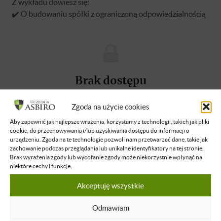
Z wykładu dowiesz się:
✔️ O budowaniu spółki z ograniczoną odpowiedzialnością
Brak dostępu
Nie masz dostępu do tej podstrony.
Zgoda na użycie cookies
Zaloguj się
Aby zapewnić jak najlepsze wrażenia, korzystamy z technologii, takich jak pliki
cookie, do przechowywania i/lub uzyskiwania dostępu do informacji o
urządzeniu. Zgoda na te technologie pozwoli nam przetwarzać dane, takie jak
O WYKŁADOWCY
zachowanie podczas przeglądania lub unikalne identyfikatory na tej stronie.
Brak wyrażenia zgody lub wycofanie zgody może niekorzystnie wpłynąć na
niektóre cechy i funkcje.
Tomasz Łuczak
Akceptuję wszystkie
Prezes Zarządu, Trener, Szkoleniowiec,
Coach
Odmawiam
Dowiedz się więcej