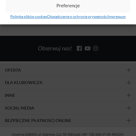
Preferencje
Polityka plików cookies
Oświadczenie o ochronie prywatności
Impressum
Obserwuj nas!
OFERTA
DLA KLUBOWICZA
INNE
SOCIAL MEDIA
BEZPIECZNE PŁATNOŚCI ONLINE
Uczelnia ASBiRO, ul. Gdańska 112, 90-508 Łódź, NIP: 728-268-57-09, REGON: