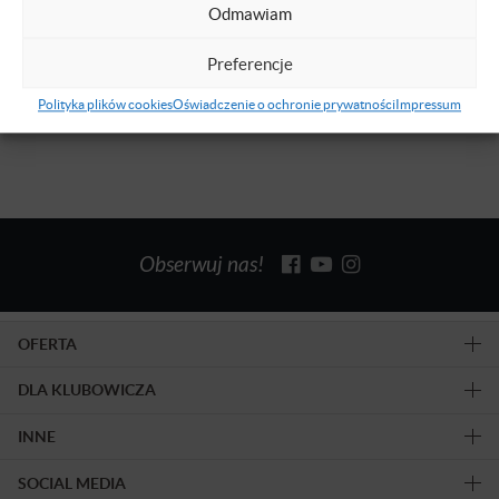
libertarianizmie. Współpracownik Instytutu
Odmawiam
Misesa (współ-redaktor mises.pl)
Preferencje
Dowiedz się więcej
Polityka plików cookies
Oświadczenie o ochronie prywatności
Impressum
Obserwuj nas!
OFERTA
DLA KLUBOWICZA
INNE
SOCIAL MEDIA