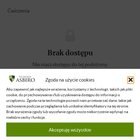
Ćwiczenia
Brak dostępu
Nie masz dostępu do tej podstrony.
Zaloguj się
Zgoda na użycie cookies
Aby zapewnić jak najlepsze wrażenia, korzystamy z technologii, takich jak pliki
O WYKŁADOWCY
cookie, do przechowywania i/lub uzyskiwania dostępu do informacji o
urządzeniu. Zgoda na te technologie pozwoli nam przetwarzać dane, takie jak
zachowanie podczas przeglądania lub unikalne identyfikatory na tej stronie.
Jakub Juszczak
Brak wyrażenia zgody lub wycofanie zgody może niekorzystnie wpłynąć na
niektóre cechy i funkcje.
Jakub Juszczak jest doktorem nauk
prawnych. W swoich badaniach skupia się na
Akceptuję wszystkie
austriackiej szkole ekonomii oraz