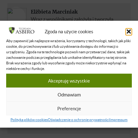
Elżbieta Marciniak
Wraz z wspólnikami założyła i tworzyła
spółkę giełdową Bakalland S.A. Z
Zgoda na użycie cookies
wykształcenia dr nauk ekonomicznych. Od
lat z wielką pasją i energią dzieli się z
Aby zapewnić jak najlepsze wrażenia, korzystamy z technologii, takich jak pliki
cookie, do przechowywania i/lub uzyskiwania dostępu do informacji o
przedsiębiorcami swoim doświadczeniem
urządzeniu. Zgoda na te technologie pozwoli nam przetwarzać dane, takie jak
oraz wiedzą, jak efektywnie przechodzić
zachowanie podczas przeglądania lub unikalne identyfikatory na tej stronie.
przez poszczególne etapy rozwoju małej i
Brak wyrażenia zgody lub wycofanie zgody może niekorzystnie wpłynąć na
niektóre cechy i funkcje.
średniej firmy aby z sukcesami budować
stabilne i prężnie działające organizacje. Od
Akceptuję wszystkie
2020 roku jest Rektorem Uczelni ASBiRO –
niszowej szkoły wyższej działającej na rynku
Odmawiam
od 2007 roku, której działalność nastawiona
jest na wspieranie w rozwoju właścicieli
Preferencje
małych i średnich (...)
Polityka plików cookies
Oświadczenie o ochronie prywatności
Impressum
Dowiedz się więcej