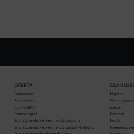
OFERTA
DLA KLU
Seminarium
Nagrania
Biznes Camp
Webinary na ż
Klub ASBiRO
Ludzie
Pakiety nagrań
Płatności
Studia Licencjackie, kierunek: Zarządzanie
Posiłki
Studia Licencjackie, kierunek: Sprzedaż i Marketing
Kalendarz zaję
Studia Magisterskie, kierunek: Biznes i
Polecenia