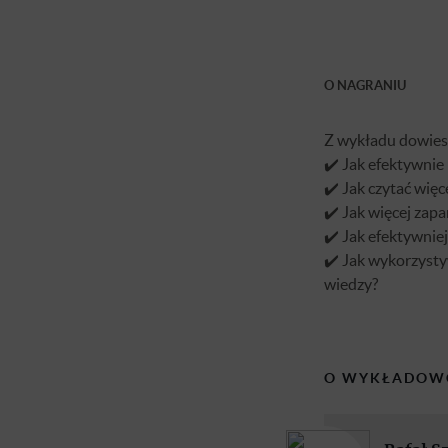
O NAGRANIU
Z wykładu dowiesz
✔️ Jak efektywnie 
✔️ Jak czytać więc
✔️ Jak więcej zap
✔️ Jak efektywniej
✔️ Jak wykorzysty
wiedzy?
O WYKŁADOW