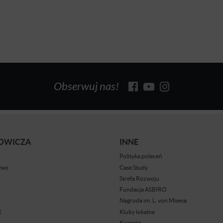
Obserwuj nas!
BOWICZA
INNE
Polityka poleceń
ywo
Case Study
Strefa Rozwoju
Fundacja ASBIRO
Nagroda im. L. von Misesa
ć
Kluby lokalne
Kontakt