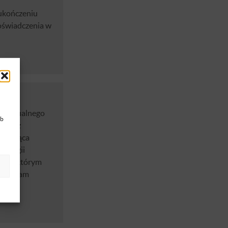
 ukończeniu
doświadczenia w
telektualnego
ub
ł się z
, łącząca
rologii
tyzy, którym
i program