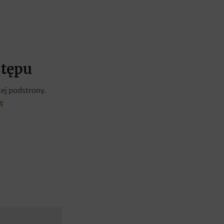
stępu
ej podstrony.
ię