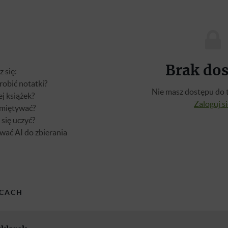
Brak do
 się:
robić notatki?
Nie masz dostępu do t
ej książek?
Zaloguj s
amiętywać?
 się uczyć?
wać AI do zbierania
CACH