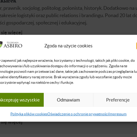
zklarek
 prawnik, socjolog, politolog, polonista, historyk. Dodatkowo na
zakresie logistyki oraz public relations i brandingu. Ponad 20 lat 
ści gospodarczej, społecznej i edukacyjnej.
się więcej
Zgoda na użycie cookies
a M. Talaga
 zapewnić jak najlepsze wrażenia, korzystamy z technologii, takich jak pliki cookie, do
echowywania i/lub uzyskiwania dostępu do informacji o urządzeniu. Zgoda na te
iorca. Ekspertka w dziedzinie edukacji alternatywnej i rozwoju in
hnologie pozwoli nam przetwarzać dane, takie jak zachowanie podczas przeglądania l
misją by na całym świecie potencjał, z jakim rodzą się dzieci, spotyka
kalne identyfikatory na tej stronie. Brak wyrażenia zgody lub wycofanie zgody może
iami, jakie mogą zapewnić im tylko dorośli. Jej ścieżka edukacyjna
korzystnie wpłynąć na niektóre cechy i funkcje.
rodowe doświadczenia z głębokim zrozumieniem neuronauk i futu
ej, ukształtowała unikalne podejście do edukacji. Obszary eksper
Akceptuję wszystkie
Odmawiam
Preferencje
 poświęca dużo uwagi, to: • Trening Mentalny Rodzica™ - autorsk
mentalnego dla rodziców, obejmujący rozwój (...)
Polityka plików cookies
Oświadczenie o ochronie prywatności
Impressum
się więcej