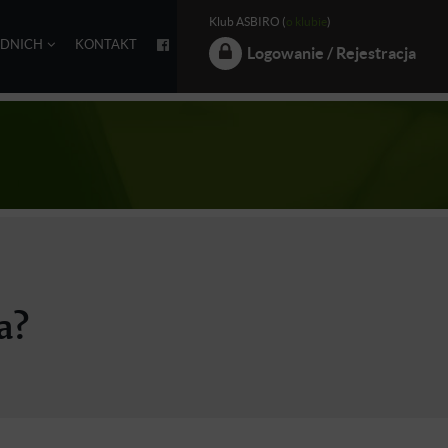
Klub ASBIRO (
o klubie
)
EDNICH
KONTAKT
Logowanie / Rejestracja
a?