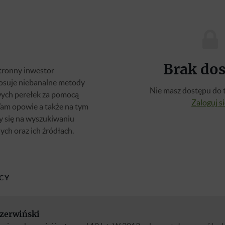
Brak do
tronny inwestor
tosuje niebanalne metody
Nie masz dostępu do t
ych perełek za pomocą
Zaloguj s
am opowie a także na tym
y się na wyszukiwaniu
ych oraz ich źródłach.
CY
zerwiński