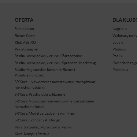
OFERTA
DLA KLU
Seminarium
Nagrania
Biznes Camp
Webinary na ż
Klub ASBiRO
Ludzie
Pakiety nagrań
Płatności
Studia Licencjackie, kierunek: Zarządzanie
Posiłki
Studia Licencjackie, kierunek: Sprzedaż i Marketing
Kalendarz zaję
Studia Magisterskie, kierunek: Biznes i
Polecenia
Przedsiębiorczość
SP/Kurs – Nowoczesne inwestowanie i zarządzanie
nieruchomościami
SP/Kurs: Psychologia w biznesie
SP/Kurs: Nowoczesne inwestowanie i zarządzanie
nieruchomościami
SP/Kurs: Model zarządzania wynikiem
SP/Kurs: Company AI Design
Kurs: Sprzedaż, która dowozi wynik
Kurs: Kampus Startup