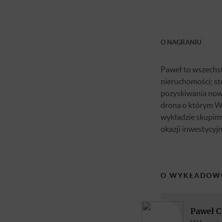
O NAGRANIU
Paweł to wszechs
nieruchomości; s
pozyskiwania now
drona o którym W
wykładzie skupim
okazji inwestycyjn
O WYKŁADOW
Paweł C