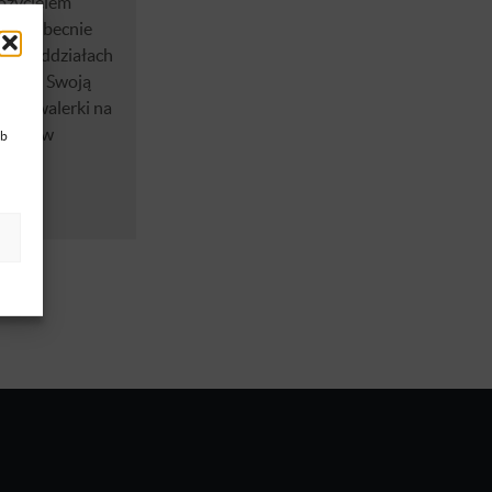
ożycielem
tóre obecnie
 i 5 oddziałach
zenia. Swoją
 w kawalerki na
e się w
ub