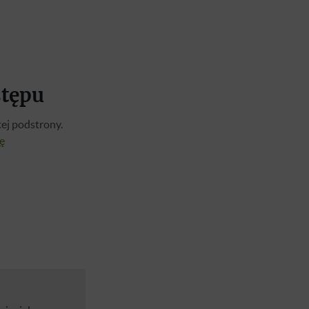
stępu
ej podstrony.
ię