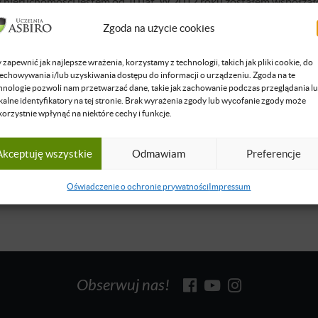
 nieruchomości jestem od 10 lat. W 2012 roku zostałem współzał
zenia właścicieli nieruchomości na wynajem \"Mieszkanicznik\" k
Zgoda na użycie cookies
000 członków regularnie spotykających się w 17 miastach w Polsce
nicami Polski. W 2018 zostałem Honorowym członkiem Stowarzys
 zapewnić jak najlepsze wrażenia, korzystamy z technologii, takich jak pliki cookie, do
inwestycyjną jak większość inwestorów rozpocząłem od inwestycji
echowywania i/lub uzyskiwania dostępu do informacji o urządzeniu. Zgoda na te
Od samego początku działając na rynku nieruchomości specjalizuj
hnologie pozwoli nam przetwarzać dane, takie jak zachowanie podczas przeglądania l
kalne identyfikatory na tej stronie. Brak wyrażenia zgody lub wycofanie zgody może
niu okazji rynkowych. Stosuje zarówno metody (...)
korzystnie wpłynąć na niektóre cechy i funkcje.
się więcej
Akceptuję wszystkie
Odmawiam
Preferencje
Oświadczenie o ochronie prywatności
Impressum
Obserwuj nas!