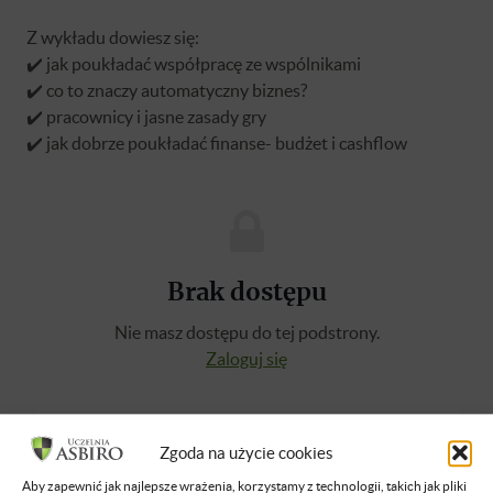
Z wykładu dowiesz się:
✔️ jak poukładać współpracę ze wspólnikami
✔️ co to znaczy automatyczny biznes?
✔️ pracownicy i jasne zasady gry
✔️ jak dobrze poukładać finanse- budżet i cashflow
Brak dostępu
Nie masz dostępu do tej podstrony.
Zaloguj się
O WYKŁADOWCY
Zgoda na użycie cookies
Aby zapewnić jak najlepsze wrażenia, korzystamy z technologii, takich jak pliki