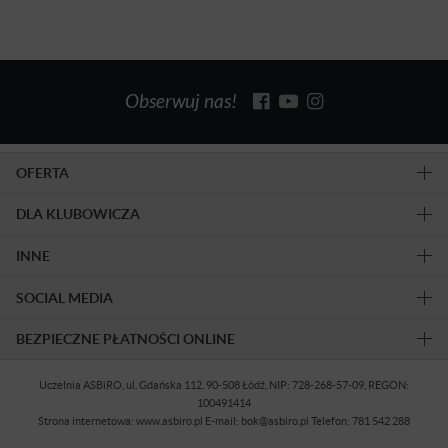
Obserwuj nas!
OFERTA
DLA KLUBOWICZA
INNE
SOCIAL MEDIA
BEZPIECZNE PŁATNOŚCI ONLINE
Uczelnia ASBiRO, ul. Gdańska 112, 90-508 Łódź, NIP: 728-268-57-09, REGON:
100491414
Strona internetowa: www.asbiro.pl E-mail: bok@asbiro.pl Telefon: 781 542 288