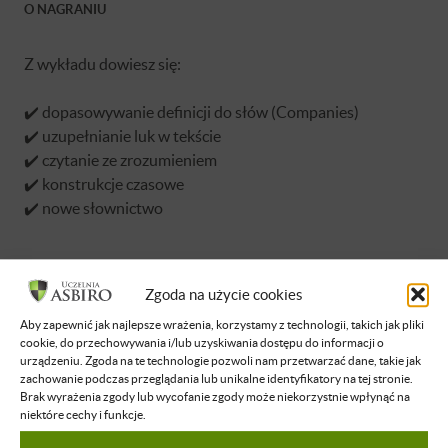
O NAGRANIU
Z wykładu dowiesz się:
✔️ dopasowywanie definicji do słów (Companies)
✔️ uzupełnianie luk w tekście
✔️ czytanie ze zrozumieniem
✔️ konstrukcje czasowe
✔️ nowe słownictwo
Zgoda na użycie cookies
Aby zapewnić jak najlepsze wrażenia, korzystamy z technologii, takich jak pliki
Brak dostępu
cookie, do przechowywania i/lub uzyskiwania dostępu do informacji o
urządzeniu. Zgoda na te technologie pozwoli nam przetwarzać dane, takie jak
Nie masz dostępu do tej podstrony.
zachowanie podczas przeglądania lub unikalne identyfikatory na tej stronie.
Brak wyrażenia zgody lub wycofanie zgody może niekorzystnie wpłynąć na
Zaloguj się
niektóre cechy i funkcje.