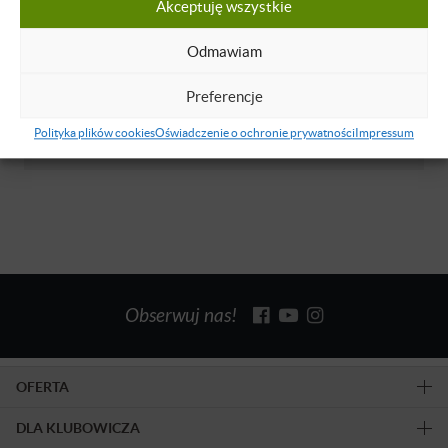
Akceptuję wszystkie
O WYKŁADOWCY
Odmawiam
Milan Pupezin
Preferencje
Lektor języka angielskiego z Serbii.
Polityka plików cookies
Oświadczenie o ochronie prywatności
Impressum
Dowiedz się więcej
Obserwuj nas!
OFERTA
DLA KLUBOWICZA