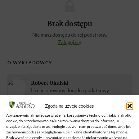
Brak dostępu
Nie masz dostępu do tej podstrony.
Zaloguj się
O WYKŁADOWCY
Robert Okulski
Licencjonowany doradca podatkowy,
działający na rynku od 1993 roku. W latach
2013-2014 Ekspert Podatkowy Związku
Zgoda na użycie cookies
Przedsiębiorców i Pracodawców. Propagator
Aby zapewnić jak najlepsze wrażenia, korzystamy z technologii, takich jak pliki
przedsiębiorczości. Właściciel i Prezes
cookie, do przechowywania i/lub uzyskiwania dostępu do informacji o
urządzeniu. Zgoda na te technologie pozwoli nam przetwarzać dane, takie jak
Zarządu w Grupie Księgowej złożonej z 8
zachowanie podczas przeglądania lub unikalne identyfikatory na tej stronie.
wyspecjalizowanych przedsiębiorstw. W
Brak wyrażenia zgody lub wycofanie zgody może niekorzystnie wpłynąć na