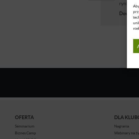
rynki zag
Aby
prz
Dowiedz 
tec
uni
nie
OFERTA
DLA KLU
Seminarium
Nagrania
Biznes Camp
Webinary na ż