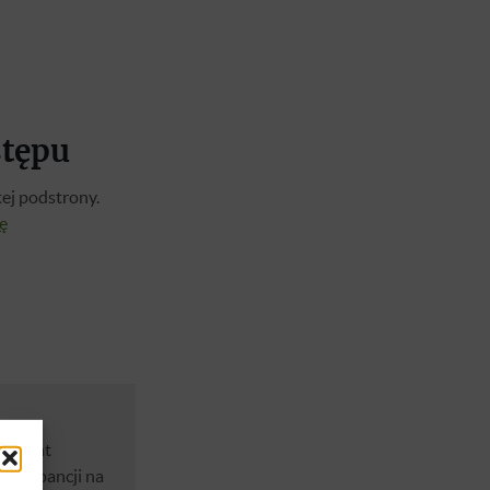
stępu
ej podstrony.
ię
 10 lat
u ekspancji na