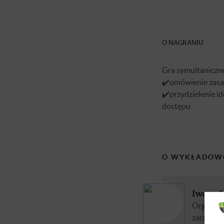
O NAGRANIU
Gra symultaniczne
✔️omówienie zasa
✔️przydzielenie id
dostępu
O WYKŁADOW
Iwona J
Organizuj
zarządzan