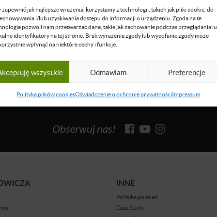
raniczne i budowania relacji po przez networing.
 zapewnić jak najlepsze wrażenia, korzystamy z technologii, takich jak pliki cookie, do
echowywania i/lub uzyskiwania dostępu do informacji o urządzeniu. Zgoda na te
się więcej
hnologie pozwoli nam przetwarzać dane, takie jak zachowanie podczas przeglądania l
kalne identyfikatory na tej stronie. Brak wyrażenia zgody lub wycofanie zgody może
korzystnie wpłynąć na niektóre cechy i funkcje.
Akceptuję wszystkie
Odmawiam
Preferencje
Polityka plików cookies
Oświadczenie o ochronie prywatności
Impressum
Obserwuj nas!
BOWICZA
INNE
Polityka poleceń
ywo
Case Study