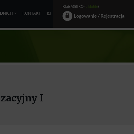
Klub ASBIRO (
o klubie
)
EDNICH
KONTAKT
Logowanie / Rejestracja
izacyjny I