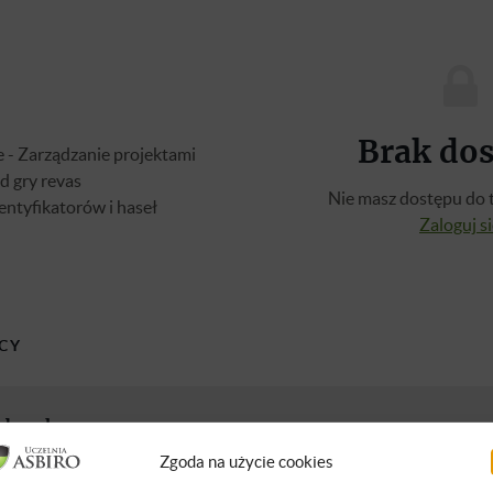
Brak do
 - Zarządzanie projektami
d gry revas
Nie masz dostępu do t
entyfikatorów i haseł
Zaloguj s
CY
abrzyk
e misje gospodarcze i konferencje biznesowe na całym świecie. Od
Zgoda na użycie cookies
ia różnymi projektami w ASBIRO. Dzieli się swoją wiedzą z zakres