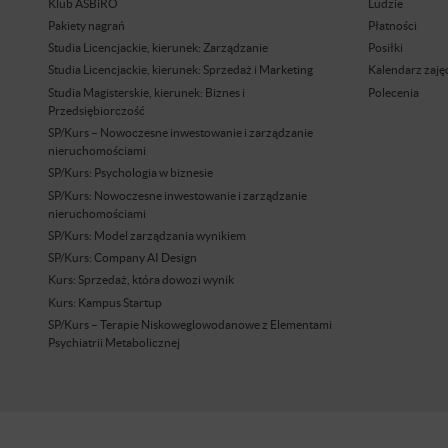
Klub ASBiRO
Ludzie
Pakiety nagrań
Płatności
Studia Licencjackie, kierunek: Zarządzanie
Posiłki
Studia Licencjackie, kierunek: Sprzedaż i Marketing
Kalendarz zaję
Studia Magisterskie, kierunek: Biznes i
Polecenia
Przedsiębiorczość
SP/Kurs – Nowoczesne inwestowanie i zarządzanie
nieruchomościami
SP/Kurs: Psychologia w biznesie
SP/Kurs: Nowoczesne inwestowanie i zarządzanie
nieruchomościami
SP/Kurs: Model zarządzania wynikiem
SP/Kurs: Company AI Design
Kurs: Sprzedaż, która dowozi wynik
Kurs: Kampus Startup
SP/Kurs – Terapie Niskoweglowodanowe z Elementami
Psychiatrii Metabolicznej