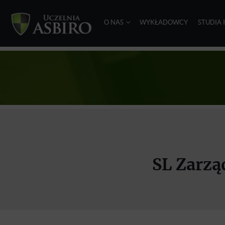
O NAS
WYKŁADOWCY
STUDIA 
SL Zarząd