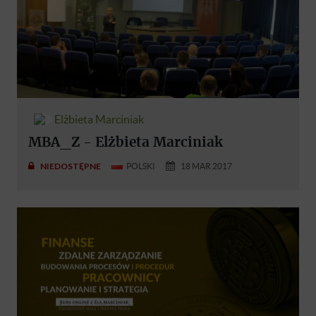
Elżbieta Marciniak
MBA_Z - Elżbieta Marciniak
NIEDOSTĘPNE
POLSKI
18 MAR 2017