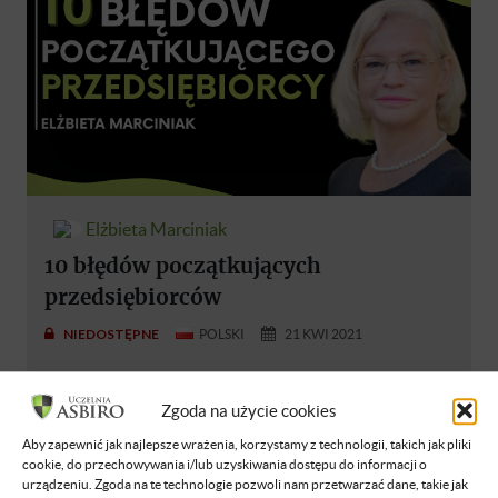
Elżbieta Marciniak
10 błędów początkujących
przedsiębiorców
NIEDOSTĘPNE
POLSKI
21 KWI 2021
Zgoda na użycie cookies
Aby zapewnić jak najlepsze wrażenia, korzystamy z technologii, takich jak pliki
cookie, do przechowywania i/lub uzyskiwania dostępu do informacji o
urządzeniu. Zgoda na te technologie pozwoli nam przetwarzać dane, takie jak