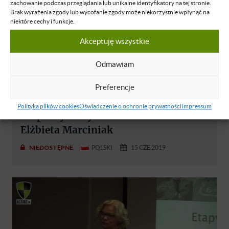
zachowanie podczas przeglądania lub unikalne identyfikatory na tej stronie.
Brak wyrażenia zgody lub wycofanie zgody może niekorzystnie wpłynąć na
niektóre cechy i funkcje.
Akceptuję wszystkie
Odmawiam
Elżbieta Marciniak
Preferencje
SEM- Od jakiego etapu rozwoju firmy
Polityka plików cookies
Oświadczenie o ochronie prywatności
Impressum
rozpoczynamy skalowanie biznesu? -
Elżbieta Marciniak
NIEDOSTĘPNE
POLSKI
15 CZE 2019