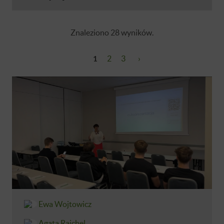
Znaleziono 28 wyników.
1
2
3
›
Ewa Wojtowicz
Agata Rajchel