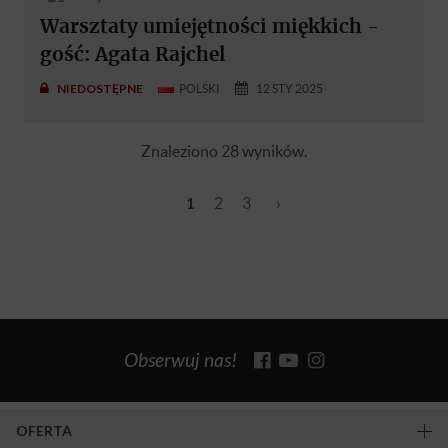
Warsztaty umiejętności miękkich -
gość: Agata Rajchel
NIEDOSTĘPNE
POLSKI
12 STY 2025
Znaleziono 28 wyników.
1
2
3
›
Obserwuj nas!
OFERTA