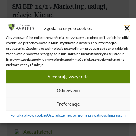
SM BIP 24/25 Marketing, usługi,
relacje, klienci
NIEDOSTĘPNE
POLSKI
10 MAJ 2025
Zgoda na użycie cookies
Aby zapewnić jak najlepsze wrażenia, korzystamy z technologii, takich jak pliki
cookie, do przechowywania i/lub uzyskiwania dostępu do informacji o
urządzeniu. Zgoda na te technologie pozwoli nam przetwarzać dane, takie jak
zachowanie podczas przeglądania lub unikalne identyfikatory na tej stronie.
Brak wyrażenia zgody lub wycofanie zgody może niekorzystnie wpłynąć na
niektóre cechy i funkcje.
Akceptuję wszystkie
Odmawiam
Preferencje
Polityka plików cookies
Oświadczenie o ochronie prywatności
Impressum
Piotr Kosiak
Agata Rajchel