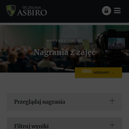
WYKŁADY ONLINE
Nagrania z zajęć
NA ŻYWO
WEBINARY
Przeglądaj nagrania
Filtruj wyniki