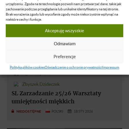
urządzeniu. Zgoda na te technologie pozwoli nam przetwarzać dane, takie jak
zachowanie podczas przeglądania lub unikalne identyfikatory na tej stronie.
Brak wyrażenia zgody lub wycofanie zgody może niekorzystnie wpłynąć na
niektóre cechy i funkcje.
Akceptuję wszystkie
Odmawiam
Preferencje
Polityka plików cookies
Oświadczenie o ochronie prywatności
Impressum
Agata Rajchel
Zbyszek Dzideczek
SL Zarzadzanie 25/26 Warsztaty
umiejętności miękkich
NIEDOSTĘPNE
POLSKI
18 STY 2026