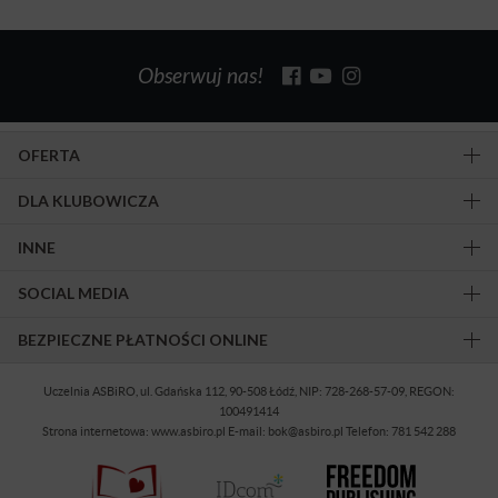
Obserwuj nas!
OFERTA
DLA KLUBOWICZA
INNE
SOCIAL MEDIA
BEZPIECZNE PŁATNOŚCI ONLINE
Uczelnia ASBiRO, ul. Gdańska 112, 90-508 Łódź, NIP: 728-268-57-09, REGON:
100491414
Strona internetowa: www.asbiro.pl E-mail: bok@asbiro.pl Telefon: 781 542 288