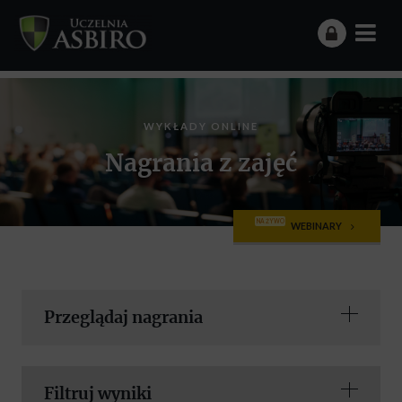
WYKŁADY ONLINE
Nagrania z zajęć
NA ŻYWO
WEBINARY
Przeglądaj nagrania
Filtruj wyniki