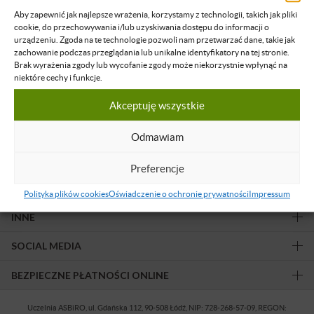
sprawdź pełny kalendarz ASBiRO
.
Aby zapewnić jak najlepsze wrażenia, korzystamy z technologii, takich jak pliki
cookie, do przechowywania i/lub uzyskiwania dostępu do informacji o
urządzeniu. Zgoda na te technologie pozwoli nam przetwarzać dane, takie jak
zachowanie podczas przeglądania lub unikalne identyfikatory na tej stronie.
Brak wyrażenia zgody lub wycofanie zgody może niekorzystnie wpłynąć na
niektóre cechy i funkcje.
Akceptuję wszystkie
Obserwuj nas!
Odmawiam
OFERTA
Preferencje
DLA KLUBOWICZA
Polityka plików cookies
Oświadczenie o ochronie prywatności
Impressum
INNE
SOCIAL MEDIA
BEZPIECZNE PŁATNOŚCI ONLINE
Uczelnia ASBiRO, ul. Gdańska 112, 90-508 Łódź, NIP: 728-268-57-09, REGON: