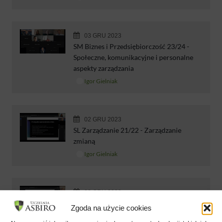
03 GRU 2023
SM Biznes i Przedsiębiorczość 23/24 -
Społeczne, komunikacyjne i personalne
aspekty zarządzania
Igor Gielniak
02 GRU 2023
SL Zarządzanie 21/22 - Zarządzanie
zmianą
Igor Gielniak
02 GRU 2023
SL 22/23 Zarządzanie Metody i techniki
Zgoda na użycie cookies
sprzedaży