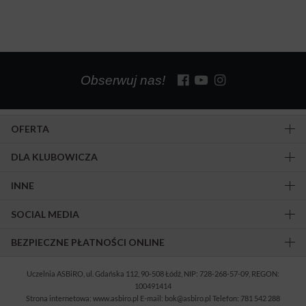
Obserwuj nas!
OFERTA
DLA KLUBOWICZA
INNE
SOCIAL MEDIA
BEZPIECZNE PŁATNOŚCI ONLINE
Uczelnia ASBiRO, ul. Gdańska 112, 90-508 Łódź, NIP: 728-268-57-09, REGON:
100491414
Strona internetowa: www.asbiro.pl E-mail: bok@asbiro.pl Telefon: 781 542 288