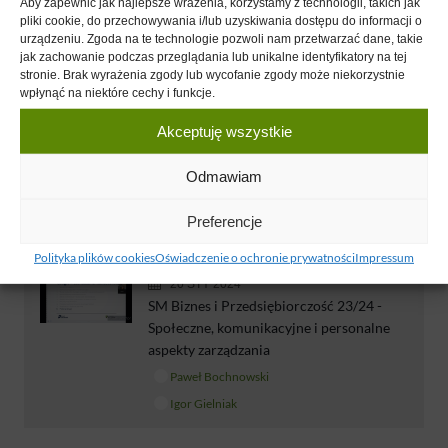
Aby zapewnić jak najlepsze wrażenia, korzystamy z technologii, takich jak
Igor Gielniak
pliki cookie, do przechowywania i/lub uzyskiwania dostępu do informacji o
urządzeniu. Zgoda na te technologie pozwoli nam przetwarzać dane, takie
jak zachowanie podczas przeglądania lub unikalne identyfikatory na tej
stronie. Brak wyrażenia zgody lub wycofanie zgody może niekorzystnie
02 GRU 2023
wpłynąć na niektóre cechy i funkcje.
SM Biznes i Przedsiębiorczość 23/24 -
Społeczne, komunikacyjne i personalne
Akceptuję wszystkie
aspekty zarządzania
Odmawiam
Dagmara Modrzejewska
Igor Gielniak
Preferencje
Polityka plików cookies
Oświadczenie o ochronie prywatności
Impressum
20 STY 2024
SM Biznes i Przedsiębiorczość 23/24 -
Społeczne, komunikacyjne i personalne
aspekty zarządzania
Paweł Bochnowski
Igor Gielniak