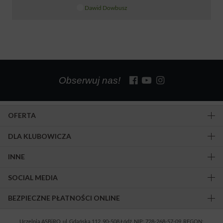
Dawid Dowbusz
Obserwuj nas!
OFERTA
DLA KLUBOWICZA
INNE
SOCIAL MEDIA
BEZPIECZNE PŁATNOŚCI ONLINE
Uczelnia ASBiRO, ul. Gdańska 112, 90-508 Łódź, NIP: 728-268-57-09, REGON: