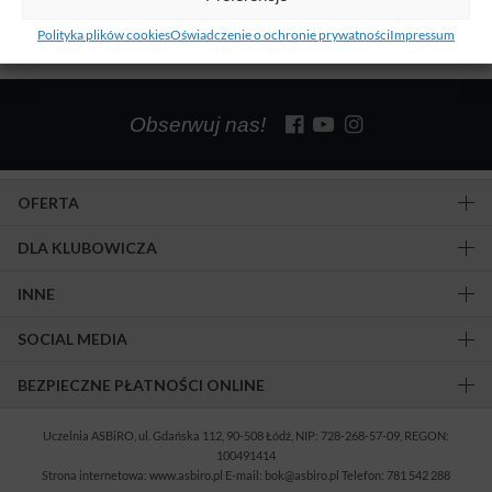
Polityka plików cookies
Oświadczenie o ochronie prywatności
Impressum
Obserwuj nas!
OFERTA
DLA KLUBOWICZA
INNE
SOCIAL MEDIA
BEZPIECZNE PŁATNOŚCI ONLINE
Uczelnia ASBiRO, ul. Gdańska 112, 90-508 Łódź, NIP: 728-268-57-09, REGON:
100491414
Strona internetowa: www.asbiro.pl E-mail: bok@asbiro.pl Telefon: 781 542 288