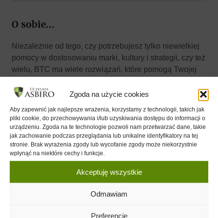
O sobie...
Niezależnie od tego, czy potrzebujesz tylko niewielkiej
pomocy w dostosowaniu marki, kultury i strategii, czy też
wielu, BTC ma wiele rozwiązań, które pomogą Twojej
wyjątkowej firmie
Zgoda na użycie cookies
Aby zapewnić jak najlepsze wrażenia, korzystamy z technologii, takich jak
WWW
pliki cookie, do przechowywania i/lub uzyskiwania dostępu do informacji o
urządzeniu. Zgoda na te technologie pozwoli nam przetwarzać dane, takie
jak zachowanie podczas przeglądania lub unikalne identyfikatory na tej
https://www.btcinc.net/
stronie. Brak wyrażenia zgody lub wycofanie zgody może niekorzystnie
wpłynąć na niektóre cechy i funkcje.
Kontakt
Akceptuję wszystkie
Te informacje są dostępne tylko dla aktywnych członków
Odmawiam
Klubu ASBiRO
.
Preferencje