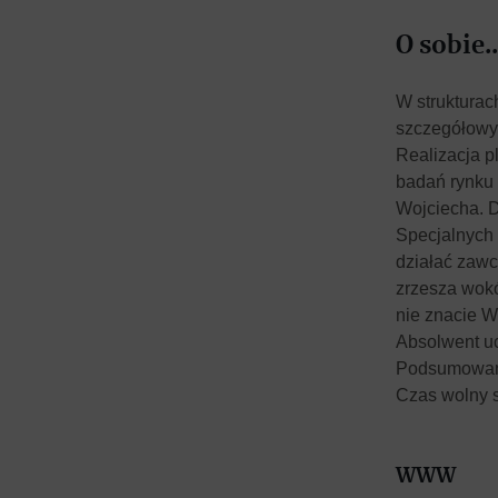
O sobie..
W strukturac
szczegółowyc
Realizacja p
badań rynku 
Wojciecha. D
Specjalnych 
działać zawc
zrzesza wokó
nie znacie W
Absolwent u
Podsumowanie
Czas wolny s
WWW