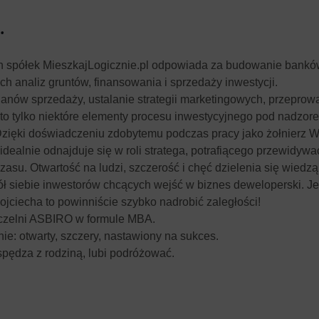
.
h spółek MieszkajLogicznie.pl odpowiada za budowanie bankó
h analiz gruntów, finansowania i sprzedaży inwestycji.
lanów sprzedaży, ustalanie strategii marketingowych, przepro
to tylko niektóre elementy procesu inwestycyjnego pod nadzor
zięki doświadczeniu zdobytemu podczas pracy jako żołnierz W
idealnie odnajduje się w roli stratega, potrafiącego przewidywać
zasu. Otwartość na ludzi, szczerość i chęć dzielenia się wiedzą
ł siebie inwestorów chcących wejść w biznes deweloperski. Je
ojciecha to powinniście szybko nadrobić zaległości!
czelni ASBIRO w formule MBA.
: otwarty, szczery, nastawiony na sukces.
pędza z rodziną, lubi podróżować.