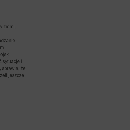
w ziemi,
wadzanie
em
ojsk
 sytuacje i
, sprawia, że
żeli jeszcze