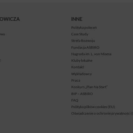
BOWICZA
INNE
Polityka poleceń
ywo
Case Study
Strefa Rozwoju
Fundacja ASBIRO
Nagroda im. L. von Misesa
ć
Kluby lokalne
Kontakt
Wykładowcy
Praca
Konkurs „Plan Na Start”
BIP – ASBiRO
FAQ
Polityka plików cookies (EU)
Oświadczenie o ochronie prywatności 