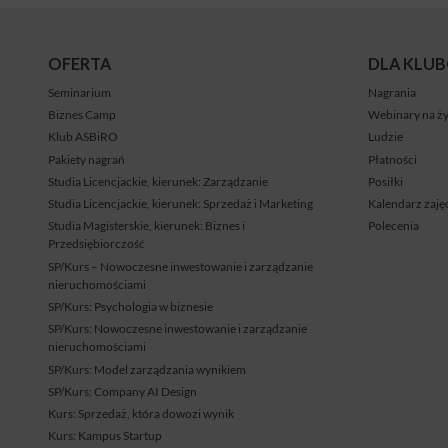
OFERTA
DLA KLU
Seminarium
Nagrania
Biznes Camp
Webinary na ż
Klub ASBiRO
Ludzie
Pakiety nagrań
Płatności
Studia Licencjackie, kierunek: Zarządzanie
Posiłki
Studia Licencjackie, kierunek: Sprzedaż i Marketing
Kalendarz zaję
Studia Magisterskie, kierunek: Biznes i
Polecenia
Przedsiębiorczość
SP/Kurs – Nowoczesne inwestowanie i zarządzanie
nieruchomościami
SP/Kurs: Psychologia w biznesie
SP/Kurs: Nowoczesne inwestowanie i zarządzanie
nieruchomościami
SP/Kurs: Model zarządzania wynikiem
SP/Kurs: Company AI Design
Kurs: Sprzedaż, która dowozi wynik
Kurs: Kampus Startup