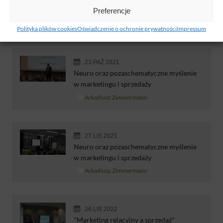
Preferencje
w marketingu i sprzedaży
Arkadiusz Zimmermann
Polityka plików cookies
Oświadczenie o ochronie prywatności
Impressum
23 PAŹ 2021
Neuro oraz pozaschematyczne myślenie
w marketingu i sprzedaży
Arkadiusz Zimmermann
27 LIS 2021
Neuro oraz pozaschematyczne myślenie
w marketingu i sprzedaży
Arkadiusz Zimmermann
26 LIS 2022
"Marketing relacyjny a sprzedaż"