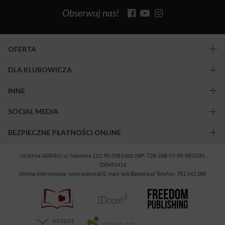
Obserwuj nas!
OFERTA
DLA KLUBOWICZA
INNE
SOCIAL MEDIA
BEZPIECZNE PŁATNOŚCI ONLINE
Uczelnia ASBiRO, ul. Gdańska 112, 90-508 Łódź, NIP: 728-268-57-09, REGON:
100491414
Strona internetowa: www.asbiro.pl E-mail: bok@asbiro.pl Telefon: 781 542 288