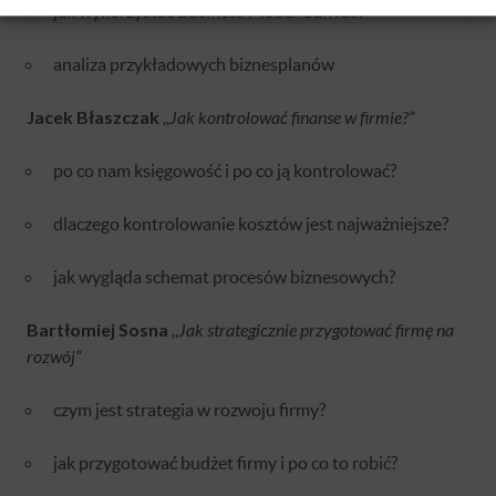
jak wykorzystać Business Model Canvas?
analiza przykładowych biznesplanów
Jacek Błaszczak
,,Jak kontrolować finanse w firmie?”
po co nam księgowość i po co ją kontrolować?
dlaczego kontrolowanie kosztów jest najważniejsze?
jak wygląda schemat procesów biznesowych?
Bartłomiej Sosna
,,Jak strategicznie przygotować firmę na
rozwój”
czym jest strategia w rozwoju firmy?
jak przygotować budżet firmy i po co to robić?