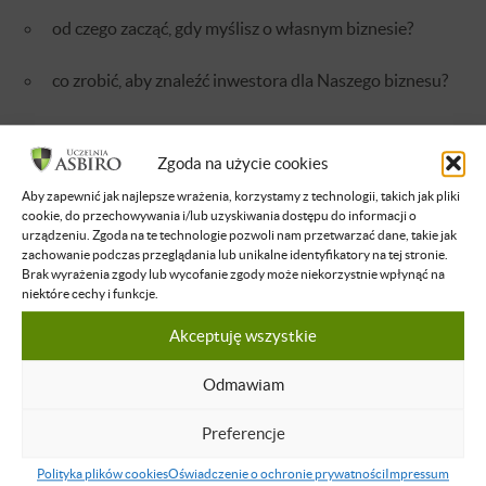
od czego zacząć, gdy myślisz o własnym biznesie?
co zrobić, aby znaleźć inwestora dla Naszego biznesu?
metoda Running Lean
Zgoda na użycie cookies
Paweł Korycki
,,Biznesplan czy rzeczowy plan działania?”
Aby zapewnić jak najlepsze wrażenia, korzystamy z technologii, takich jak pliki
cookie, do przechowywania i/lub uzyskiwania dostępu do informacji o
jak tworzyć kryteria do biznesplanu ?
urządzeniu. Zgoda na te technologie pozwoli nam przetwarzać dane, takie jak
zachowanie podczas przeglądania lub unikalne identyfikatory na tej stronie.
Brak wyrażenia zgody lub wycofanie zgody może niekorzystnie wpłynąć na
od czego zacząć tworzyć biznesplan?
niektóre cechy i funkcje.
Akceptuję wszystkie
jak zaplanować rzeczowe działanie firmy?
Odmawiam
Artem Rusin
,,Biznesplan na serwetce”
Preferencje
jak wykorzystać analizę SWOT?
Polityka plików cookies
Oświadczenie o ochronie prywatności
Impressum