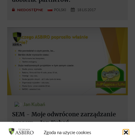
NIEDOSTĘPNE
POLSKI
18 LIS 2017
Jan Kubań
SEM - Moje odwrócone zarządzanie
czasem - Jan Kubań
Zgoda na użycie cookies
NIEDOSTĘPNE
POLSKI
01 MAR 2020