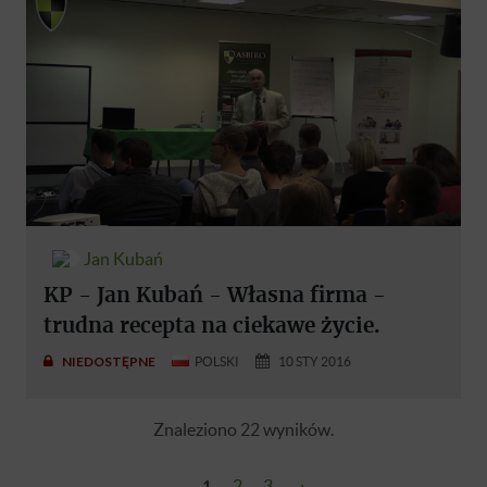
Jan Kubań
KP - Jan Kubań - Własna firma -
trudna recepta na ciekawe życie.
NIEDOSTĘPNE
POLSKI
10 STY 2016
Znaleziono 22 wyników.
1
2
3
›