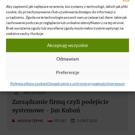
Aby zapewnić jak najlepsze wrażenia, korzystamy z technologii, takich jak pliki
cookie, do przechowywania i/lub uzyskiwania dostępu do informacji o
urządzeniu. Zgoda na te technologie pozwoli nam przetwarzać dane, takie jak
zachowanie podczas przeglądania lub unikalne identyfikatory na tej stronie.
Brak wyrażenia zgody lub wycofanie zgody może niekorzystnie wpłynąć na
niektóre cechy i funkcje.
Akceptuję wszystkie
Odmawiam
Preferencje
Polityka plików cookies
Oświadczenie o ochronie prywatności
Impressum
Jan Kubań
Zarządzanie firmą czyli podejście
systemowe - Jan Kubań
NIEDOSTĘPNE
POLSKI
24 PAŹ 2020