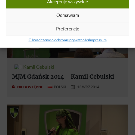
Akceptuję wszystkie
Odmawiam
Preferencje
Oświadczenie o ochronie prywatności
Impressum
Kamil Cebulski
MJM Gdańsk 2014 - Kamil Cebulski
NIEDOSTĘPNE
POLSKI
13 WRZ 2014