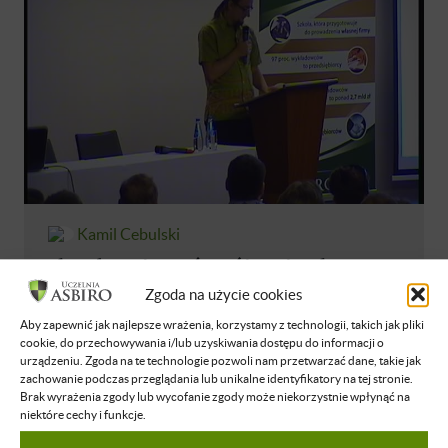
Kamil Cebulski
Jak zabezpieczyć swój majątek na
możliwość przyjścia czarnego
Zgoda na użycie cookies
scenariusza.
Aby zapewnić jak najlepsze wrażenia, korzystamy z technologii, takich jak pliki
cookie, do przechowywania i/lub uzyskiwania dostępu do informacji o
NIEDOSTĘPNE
POLSKI
30 MAR 2014
urządzeniu. Zgoda na te technologie pozwoli nam przetwarzać dane, takie jak
zachowanie podczas przeglądania lub unikalne identyfikatory na tej stronie.
Brak wyrażenia zgody lub wycofanie zgody może niekorzystnie wpłynąć na
niektóre cechy i funkcje.