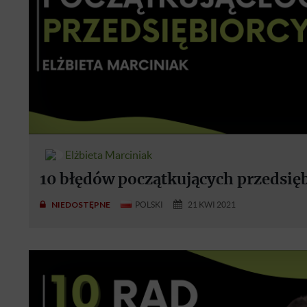
Elżbieta Marciniak
10 błędów początkujących przedsię
NIEDOSTĘPNE
POLSKI
21 KWI 2021