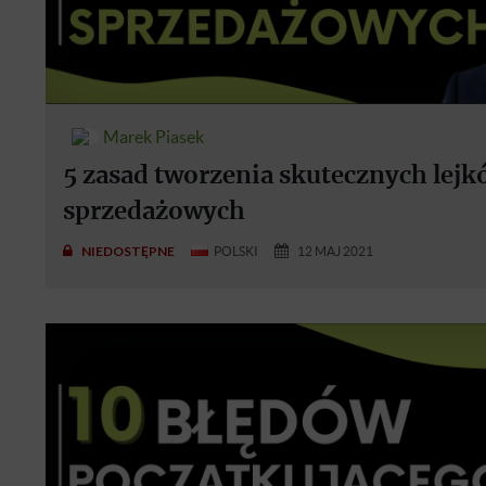
Marek Piasek
5 zasad tworzenia skutecznych lej
sprzedażowych
NIEDOSTĘPNE
POLSKI
12 MAJ 2021