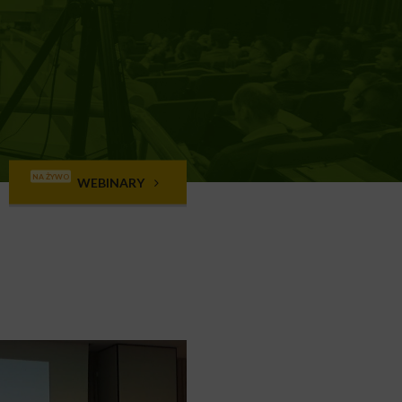
NA ŻYWO
WEBINARY