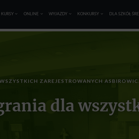
I KURSY
ONLINE
WYJAZDY
KONKURSY
DLA SZKÓŁ ŚR
 WSZYSTKICH ZAREJESTROWANYCH ASBIROWI
rania dla wszyst