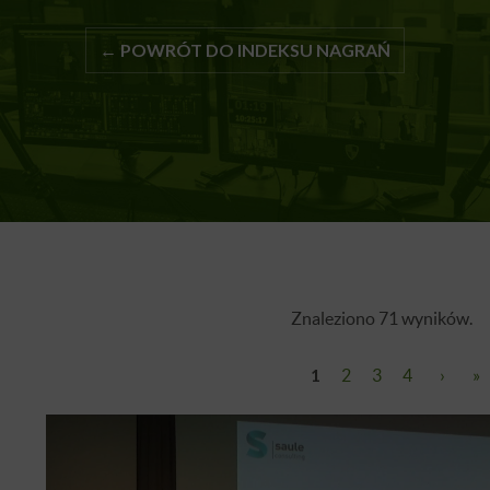
← POWRÓT DO INDEKSU NAGRAŃ
Znaleziono 71 wyników.
1
2
3
4
›
»