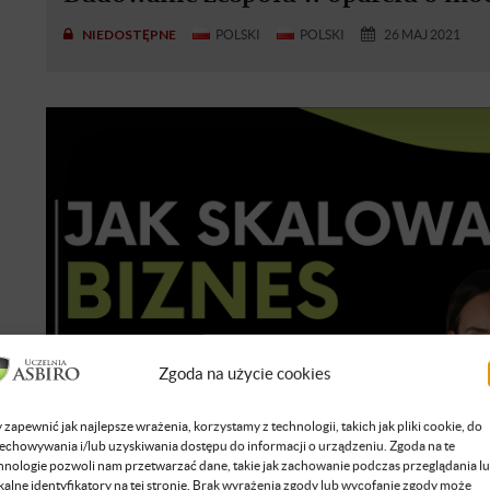
NIEDOSTĘPNE
POLSKI
POLSKI
26 MAJ 2021
Zgoda na użycie cookies
 zapewnić jak najlepsze wrażenia, korzystamy z technologii, takich jak pliki cookie, do
echowywania i/lub uzyskiwania dostępu do informacji o urządzeniu. Zgoda na te
hnologie pozwoli nam przetwarzać dane, takie jak zachowanie podczas przeglądania l
kalne identyfikatory na tej stronie. Brak wyrażenia zgody lub wycofanie zgody może