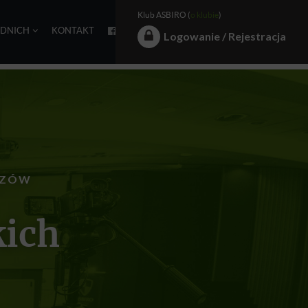
Klub ASBIRO (
o klubie
)
EDNICH
KONTAKT
Logowanie / Rejestracja
CZÓW
kich