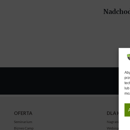
Nadchod
Aby
prz
tec
lub
moż
OFERTA
DLA KLU
Seminarium
Nagrania
Biznes Camp
Webinary na ż