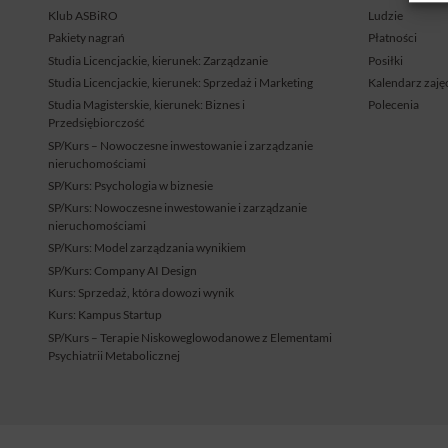
Klub ASBiRO
Ludzie
Pakiety nagrań
Płatności
Studia Licencjackie, kierunek: Zarządzanie
Posiłki
Studia Licencjackie, kierunek: Sprzedaż i Marketing
Kalendarz zaję
Studia Magisterskie, kierunek: Biznes i
Polecenia
Przedsiębiorczość
SP/Kurs – Nowoczesne inwestowanie i zarządzanie
nieruchomościami
SP/Kurs: Psychologia w biznesie
SP/Kurs: Nowoczesne inwestowanie i zarządzanie
nieruchomościami
SP/Kurs: Model zarządzania wynikiem
SP/Kurs: Company AI Design
Kurs: Sprzedaż, która dowozi wynik
Kurs: Kampus Startup
SP/Kurs – Terapie Niskoweglowodanowe z Elementami
Psychiatrii Metabolicznej