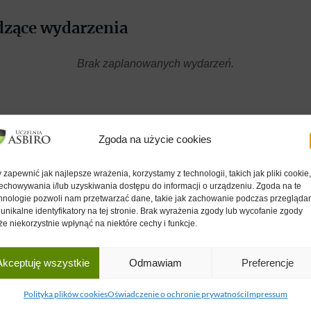
zące wydarzenia
Brak zaplanowanych wydarzeń.
Zgoda na użycie cookies
 zapewnić jak najlepsze wrażenia, korzystamy z technologii, takich jak pliki cookie
echowywania i/lub uzyskiwania dostępu do informacji o urządzeniu. Zgoda na te
Obserwuj nas!
hnologie pozwoli nam przetwarzać dane, takie jak zachowanie podczas przegląda
 unikalne identyfikatory na tej stronie. Brak wyrażenia zgody lub wycofanie zgody
e niekorzystnie wpłynąć na niektóre cechy i funkcje.
Akceptuję wszystkie
Odmawiam
Preferencje
BOWICZA
INNE
Polityka poleceń
Polityka plików cookies
Oświadczenie o ochronie prywatności
Impressum
ywo
Case Study