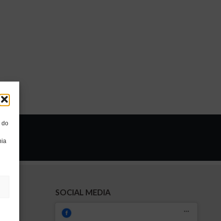
, do
nia
SOCIAL MEDIA