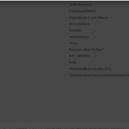
Strefa Rozwoju
Fundacja ASBIRO
Nagroda im. L. von Misesa
ć
Kluby lokalne
Kontakt
Wykładowcy
Praca
Konkurs „Plan Na Start”
BIP – ASBiRO
FAQ
Polityka plików cookies (EU)
Oświadczenie o ochronie prywatności 