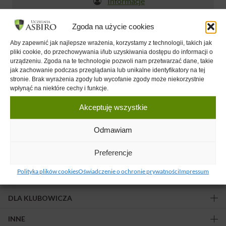
Informacje
Zgoda na użycie cookies
Nadchodzące wydarzenia
Aby zapewnić jak najlepsze wrażenia, korzystamy z technologii, takich jak
pliki cookie, do przechowywania i/lub uzyskiwania dostępu do informacji o
urządzeniu. Zgoda na te technologie pozwoli nam przetwarzać dane, takie
Brak zaplanowanych wydarzeń.
jak zachowanie podczas przeglądania lub unikalne identyfikatory na tej
stronie. Brak wyrażenia zgody lub wycofanie zgody może niekorzystnie
wpłynąć na niektóre cechy i funkcje.
Akceptuję wszystkie
Odmawiam
Obserwuj nas!
Preferencje
Polityka plików cookies
Oświadczenie o ochronie prywatności
Impressum
OFERTA
DLA KLUBOWICZA
INNE