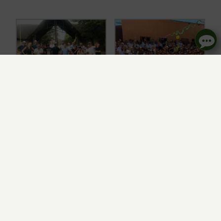
Iwona Jabrzyk
Masz pytania? Skontaktuj się ze mną
DZIĘKUJEMY!
Wyślij wiadomość
REGULAMIN WYJAZDÓW
504151691
i.jabrzyk@asbiro.pl