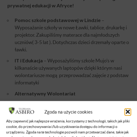
prywatnej edukacji w Afryce!
Pomoc szkole podstawowej w Lindzie
–
Wyposażanie szkoły w nowe Ławki, tablice, drukarkę i
projektor. Zakupiliśmy materace dla najmłodszych
uczniów( 3-5 lat ). Dotychczas dzieci drzemały oparte o
ławki.
IT i Edukacja
– Wyposażyliśmy szkole Mujo’s w
kilkanaście używanych laptopów dzięki którym nasi
wolontariusze mogą przeprowadzać zajęcie z podstaw
informatyki
Alternatywny Wolontariat
Budowa świetlicy edukacyjnej
– w trakcie realizacji
Zgoda na użycie cookies
Budowa Biblioteki
– Wyremontowaliśmy
Aby zapewnić jak najlepsze wrażenia, korzystamy z technologii, takich jak pliki
pomieszczenie przy szkole które wyposażyliśmy w ok
cookie, do przechowywania i/lub uzyskiwania dostępu do informacji o
1000 anglojęzycznych książek dla użytku dzieci ze
urządzeniu. Zgoda na te technologie pozwoli nam przetwarzać dane, takie jak