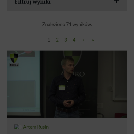
Filtruj wyniki
Znaleziono 71 wyników.
1
2
3
4
›
»
Artem Rusin