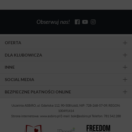
Obserwuj nas!
OFERTA
DLA KLUBOWICZA
INNE
SOCIAL MEDIA
BEZPIECZNE PŁATNOŚCI ONLINE
Uczelnia ASBiRO, ul. Gdańska 112, 90-508 Łódź, NIP: 728-268-57-09, REGON:
100491414
Strona internetowa: www.asbiro.pl E-mail: bok@asbiro.pl Telefon: 781 542 288