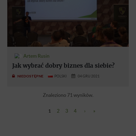
Artem Rusin
Jak wybrać dobry biznes dla siebie?
NIEDOSTĘPNE
POLSKI
04 GRU 2021
Znaleziono 71 wyników.
1
2
3
4
›
»