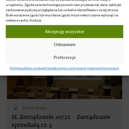
urządzeniu. Zgoda na te technologie pozwoli nam przetwarzać dane, takie jak
biznesie
zachowanie podczas przeglądania lub unikalne identyfikatory na tej stronie.
Brak wyrażenia zgody lub wycofanie zgody może niekorzystnie wpłynąć na
NIEDOSTĘPNE
POLSKI
25 CZE 2023
niektóre cechy i funkcje.
Akceptuję wszystkie
Odmawiam
Preferencje
Polityka plików cookies
Oświadczenie o ochronie prywatności
Impressum
Artem Rusin
SL Zarządzanie 20/21 - Zarządzanie
sprzedażą cz.3