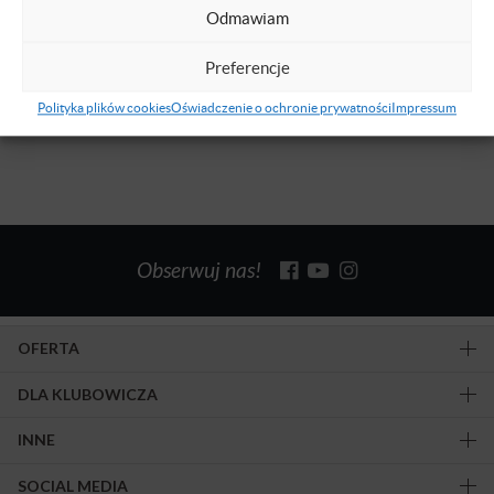
Management"
Odmawiam
NIEDOSTĘPNE
POLSKI
26 KWI 2015
Preferencje
Polityka plików cookies
Oświadczenie o ochronie prywatności
Impressum
Znaleziono 1 wyników.
Obserwuj nas!
OFERTA
DLA KLUBOWICZA
INNE
SOCIAL MEDIA