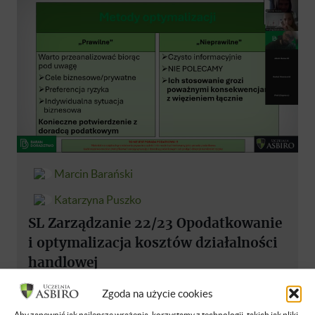
Marcin Barański
Katarzyna Puszko
SL Zarządzanie 22/23 Opodatkowanie
i optymalizacja kosztów działalności
handlowej
NIEDOSTĘPNE
POLSKI
14 GRU 2024
Zgoda na użycie cookies
Aby zapewnić jak najlepsze wrażenia, korzystamy z technologii, takich jak pliki