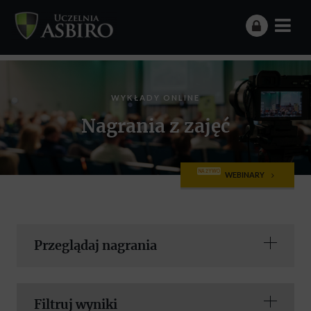
WYKŁADY ONLINE
Nagrania z zajęć
NA ŻYWO
WEBINARY
Przeglądaj nagrania
Filtruj wyniki