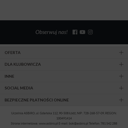
Obserwuj nas!
OFERTA
DLA KLUBOWICZA
INNE
SOCIAL MEDIA
BEZPIECZNE PŁATNOŚCI ONLINE
Uczelnia ASBiRO, ul. Gdańska 112, 90-508 Łódź, NIP: 728-268-57-09, REGON:
100491414
Strona internetowa: www.asbiro.pl E-mail: bok@asbiro.pl Telefon: 781 542 288