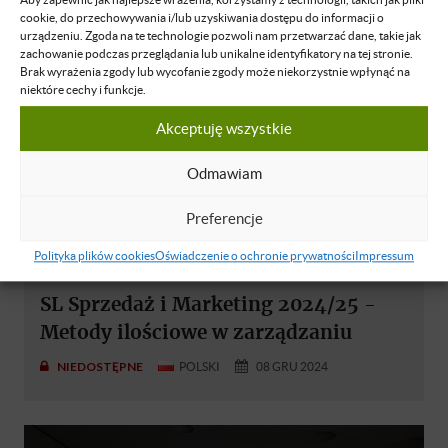
cookie, do przechowywania i/lub uzyskiwania dostępu do informacji o
urządzeniu. Zgoda na te technologie pozwoli nam przetwarzać dane, takie jak
zachowanie podczas przeglądania lub unikalne identyfikatory na tej stronie.
Brak wyrażenia zgody lub wycofanie zgody może niekorzystnie wpłynąć na
niektóre cechy i funkcje.
Akceptuję wszystkie
Odmawiam
Preferencje
Polityka plików cookies
Oświadczenie o ochronie prywatności
Impressum
Marcin Barański
SL Sprzedaż i Marketing 2024/25 -
Metody ilościowe w zarządzaniu
NIEDOSTĘPNE
POLSKI
08 GRU 2024