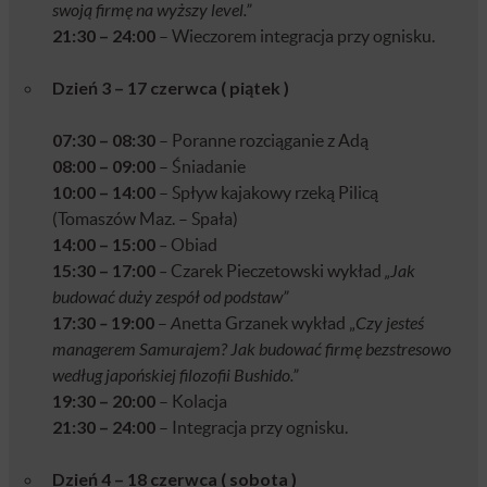
swoją firmę na wyższy level.”
21:30 – 24:00
– Wieczorem integracja przy ognisku.
Dzień 3 – 17 czerwca ( piątek )
07:30 – 08:30
– Poranne rozciąganie z Adą
08:00 – 09:00
– Śniadanie
10:00
– 14:00
– Spływ kajakowy rzeką Pilicą
(Tomaszów Maz. – Spała)
14:00
– 15:00
–
Obiad
15:30
– 17:00
–
Czarek Pieczetowski wykład
„Jak
budować duży zespół od podstaw”
17:30
–
19:00
–
A
netta Grzanek wykład „
Czy jesteś
managerem Samurajem? Jak budować firmę bezstresowo
według japońskiej filozofii Bushido.”
19:30 – 20:00
– Kolacja
21:30
– 24:00
– Integracja przy ognisku.
Dzień 4 – 18 czerwca ( sobota )