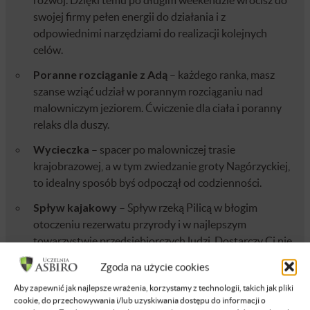
swojej firmy pełen energii do działania i z
odpowiednimi narzędziami do realizacji kolejnych
celów.
Poranne rozciąganie z Adą
– każdego ranka, masz
szanse wziąć udział w porannym rozciąganiu nad
malowniczym jeziorem. Ćwiczenie dla ciała i poranny
relaks dla duszy.
Wycieczka
– spacer po malowniczej trasie
krajobrazowej, a w tym zwiedzanie groty Nagórzyckiej,
to idealny sposób byś odpoczął od codzienności.
Spływ kajakowy
– Spływ rzeką Pilicą w błogim
otoczeniu rezerwatu przyrody i w najlepszym
towarzystwie przedsiębiorczych ludzi. Dostarczy Ci nie
tylko dawki ruchu ale i dobrej zabawy.
Zgoda na użycie cookies
Szkolenie strzeleckie i pierwsza pomoc
– Nauka
Aby zapewnić jak najlepsze wrażenia, korzystamy z technologii, takich jak pliki
strzelania z wykorzystaniem innowacyjnych
cookie, do przechowywania i/lub uzyskiwania dostępu do informacji o