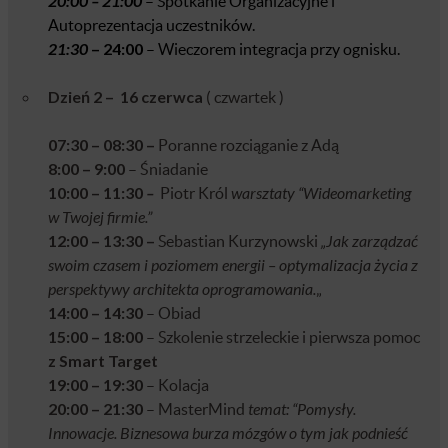
20:00 – 21:00
– Spotkanie Organizacyjne i
Autoprezentacja uczestników.
21:30
– 24:00
– Wieczorem integracja przy ognisku.
Dzień 2 –
16 czerwca
( czwartek )
07:30 – 08:30 –
Poranne rozciąganie z Adą
8:00
–
9:00
– Śniadanie
10:00 – 11:30
–
Piotr Król
warsztaty “Wideomarketing
w Twojej firmie.”
12:00
–
13:30 –
Sebastian Kurzynowski
„Jak zarządzać
swoim czasem i poziomem energii – optymalizacja życia z
perspektywy architekta oprogramowania.
„
14:00
– 14:30
– Obiad
15:00
– 18:00
– Szkolenie strzeleckie i pierwsza pomoc
z Smart Target
19:00 – 19:30
– Kolacja
20:00 – 21:30
– MasterMind
temat: “Pomysły.
Innowacje. Biznesowa burza mózgów o tym jak podnieść