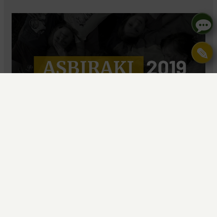
✎
Marlena Milczarek
Masz pytania? Skontaktuj się ze mną
Jeśli osobą towarzyszącą jest dziecko,
prosimy o napisanie takiej informacji w
Wyślij wiadomość
uwagach (cena proformy zostanie
796138128
skorygowana po zapisie).
m.milczarek@asbiro.pl
Dzieci 5-10 lat -> 1000 zł (w cenie Animacja)