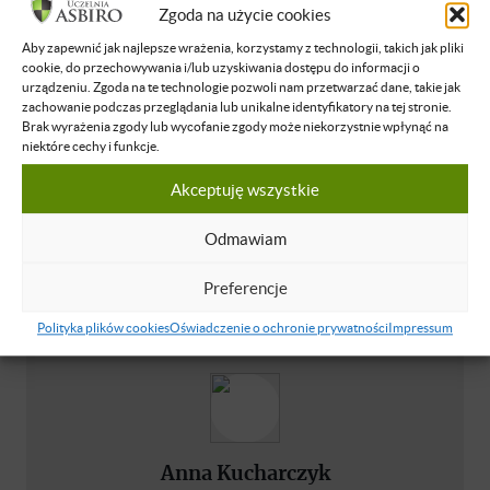
Zgoda na użycie cookies
1. Płatność 1000.00 zł przy zapisie
Aby zapewnić jak najlepsze wrażenia, korzystamy z technologii, takich jak pliki
2. Płatność 1375.00 zł w ciągu 7 dni od zapisu
cookie, do przechowywania i/lub uzyskiwania dostępu do informacji o
3. Płatność 1375.00 zł do 10 grudnia 2025
urządzeniu. Zgoda na te technologie pozwoli nam przetwarzać dane, takie jak
4. Płatność 1375.00 zł do 25 lutego 2026
zachowanie podczas przeglądania lub unikalne identyfikatory na tej stronie.
Brak wyrażenia zgody lub wycofanie zgody może niekorzystnie wpłynąć na
5. Płatność 1375.00 zł do 20 maja 2026
niektóre cechy i funkcje.
Akceptuję wszystkie
ZAPISZ SIĘ
Odmawiam
Preferencje
Masz pytanie?
Polityka plików cookies
Oświadczenie o ochronie prywatności
Impressum
Anna Kucharczyk