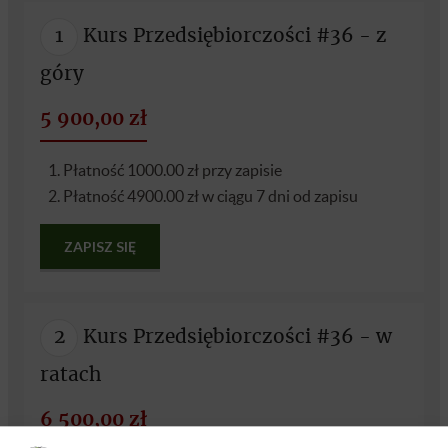
1
Kurs Przedsiębiorczości #36 - z
góry
5 900,00 zł
1. Płatność 1000.00 zł przy zapisie
2. Płatność 4900.00 zł w ciągu 7 dni od zapisu
ZAPISZ SIĘ
2
Kurs Przedsiębiorczości #36 - w
ratach
6 500,00 zł