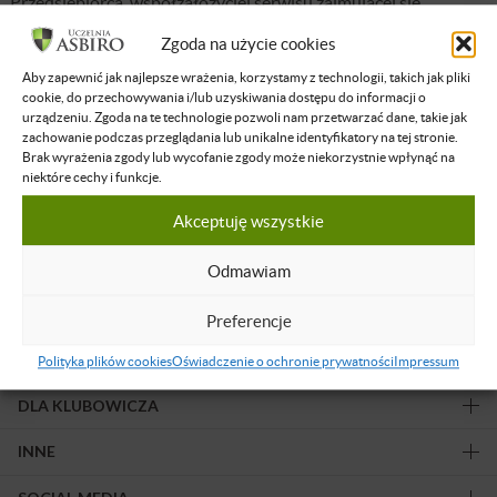
Przedsiębiorca, współzałożyciel serwisu zajmującej się
weryfikacją uczciwości Chińskich firm – ChinskiRaport.pl oraz
Zgoda na użycie cookies
platformy ShipHub.pl porównywarki ofert firm spedycyjnych.
Aby zapewnić jak najlepsze wrażenia, korzystamy z technologii, takich jak pliki
Prawnik i ekspert w dziedzinie zajmującej się (…)
cookie, do przechowywania i/lub uzyskiwania dostępu do informacji o
urządzeniu. Zgoda na te technologie pozwoli nam przetwarzać dane, takie jak
zachowanie podczas przeglądania lub unikalne identyfikatory na tej stronie.
TAGS:
CHINY
,
IMPORT Z CHIN
,
JAK SPROWADZAC TOWAR Z CHIN
,
PRACA
Brak wyrażenia zgody lub wycofanie zgody może niekorzystnie wpłynąć na
ZESPOŁOWA
,
PRODUKTY CHINSKIE
,
PRZEDSIĘBIORCA
,
TEAM
,
TRANSPORT Z
niektóre cechy i funkcje.
CHIN
,
WSPÓŁPRACA Z CHINAMI
,
WYKŁAD
Akceptuję wszystkie
Odmawiam
Obserwuj nas!
Preferencje
OFERTA
Polityka plików cookies
Oświadczenie o ochronie prywatności
Impressum
DLA KLUBOWICZA
INNE