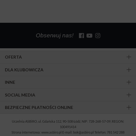
Obserwuj nas!
OFERTA
DLA KLUBOWICZA
INNE
SOCIAL MEDIA
BEZPIECZNE PŁATNOŚCI ONLINE
Uczelnia ASBiRO, ul. Gdańska 112, 90-508 Łódź, NIP: 728-268-57-09, REGON:
100491414
Strona internetowa: www.asbiro.pl E-mail: bok@asbiro.pl Telefon: 781 542 288