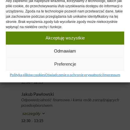
Elżbieta Marciniak
Asia Śliwka
,
Aby zapewnić jak najlepsze wrażenia, korzystamy z technologii, takich jak
Uroczyste rozpoczęcie
pliki cookie, do przechowywania i/lub uzyskiwania dostępu do informacji o
10:00
-
10:30
urządzeniu. Zgoda na te technologie pozwoli nam przetwarzać dane, takie
jak zachowanie podczas przeglądania lub unikalne identyfikatory na tej
stronie. Brak wyrażenia zgody lub wycofanie zgody może niekorzystnie
Marek Tarnowski
wpłynąć na niektóre cechy i funkcje.
Kiedy Bogowie pomagają w biznesie
szczegóły
Akceptuję wszystkie
10:30
-
11:15
Odmawiam
Joanna Węglarz
7 rzeczy, które musisz wiedzieć o kryzysie, żeby
Preferencje
skutecznie sobie z nim poradzić
Polityka plików cookies
Oświadczenie o ochronie prywatności
Impressum
szczegóły
11:30
-
12:15
Jakub Pawłowski
Odpowiedzialność finansowa i karna osób zarządzających
przedsiębiorstwem.
szczegóły
12:30
-
13:15