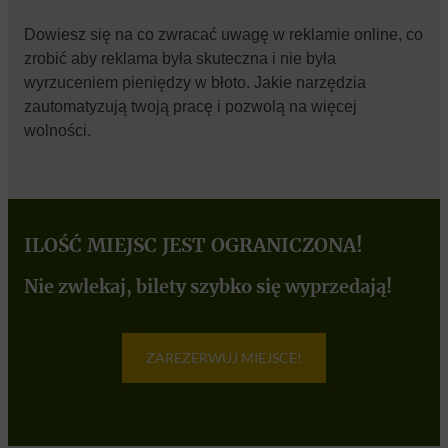
Dowiesz się na co zwracać uwagę w reklamie online, co
zrobić aby reklama była skuteczna i nie była
wyrzuceniem pieniędzy w błoto. Jakie narzędzia
zautomatyzują twoją pracę i pozwolą na więcej
wolności.
ILOŚĆ MIEJSC JEST OGRANICZONA!
Nie zwlekaj, bilety szybko się wyprzedają!
ZAREZERWUJ MIEJSCE!