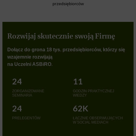
przedsiębiorców
Rozwijaj skutecznie swoją Firmę
Dołącz do grona 18 tys. przedsiębiorców, którzy się
wzajemnie rozwijają
na Uczelni ASBiRO
.
24
11
ZORGANIZOWANE
GODZIN PRAKTYCZNEJ
SEMINARIA
WIEDZY
24
62K
PRELEGENTÓW
ŁĄCZNIE OBSERWUJĄCYCH
W SOCIAL MEDIACH