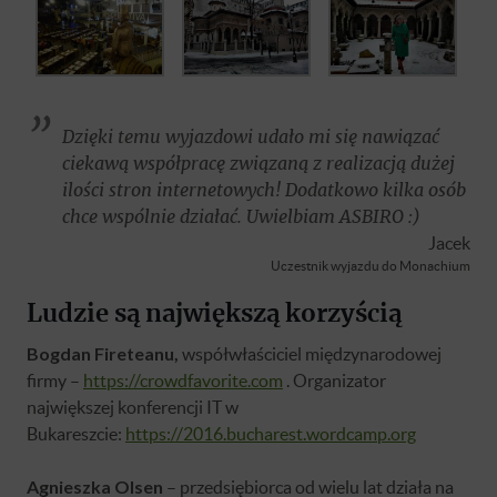
Dzięki temu wyjazdowi udało mi się nawiązać
ciekawą współpracę związaną z realizacją dużej
ilości stron internetowych! Dodatkowo kilka osób
chce wspólnie działać. Uwielbiam ASBIRO :)
Jacek
Uczestnik wyjazdu do Monachium
Ludzie są największą korzyścią
Bogdan Fireteanu,
współwłaściciel międzynarodowej
firmy –
https://crowdfavorite.com
. Organizator
największej konferencji IT w
Bukareszcie:
https://2016.bucharest.wordcamp.org
Agnieszka Olsen
– przedsiębiorca od wielu lat działa na