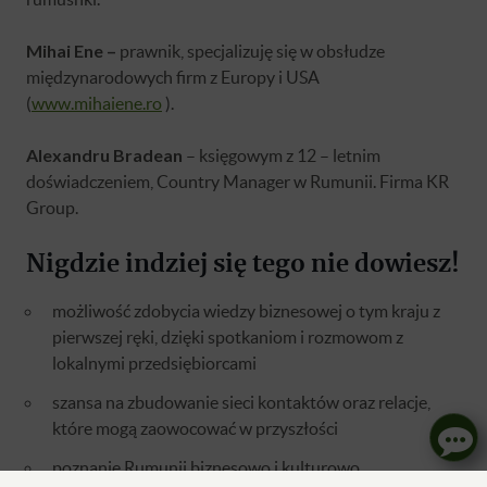
Mihai
Ene –
prawnik, specjalizuję się w obsłudze
międzynarodowych firm z Europy i USA
(
www.mihaiene.ro
).
Alexandru Bradean
– księgowym z 12 – letnim
doświadczeniem, Country Manager w Rumunii. Firma KR
Group.
Nigdzie indziej się tego nie dowiesz!
możliwość zdobycia wiedzy biznesowej o tym kraju z
pierwszej ręki, dzięki spotkaniom i rozmowom z
lokalnymi przedsiębiorcami
szansa na zbudowanie sieci kontaktów oraz relacje,
które mogą zaowocować w przyszłości
poznanie Rumunii biznesowo i kulturowo