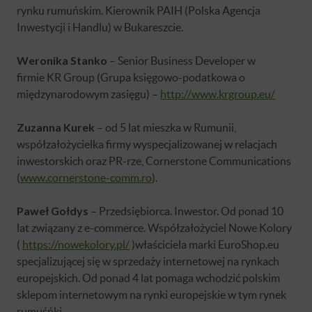
rynku rumuńskim. Kierownik PAIH (Polska Agencja
Inwestycji i Handlu) w Bukareszcie.
Weronika Stanko
– Senior Business Developer w
firmie KR Group (G
rupa księgowo-podatkowa o
międzynarodowym zasięgu) –
http://www.krgroup.eu/
Zuzanna Kurek
– od 5 lat mieszka w Rumunii,
współzałożycielka firmy wyspecjalizowanej w relacjach
inwestorskich oraz PR-rze, Cornerstone Communications
(
www.cornerstone-comm.ro
).
Paweł Gołdys
– Przedsiębiorca. Inwestor. Od ponad 10
lat związany z e-commerce. Współzałożyciel Nowe Kolory
(
https://nowekolory.pl/
)właściciela marki EuroShop.eu
specjalizującej się w sprzedaży internetowej na rynkach
europejskich. Od ponad 4 lat pomaga wchodzić polskim
sklepom internetowym na rynki europejskie w tym rynek
rumuśńki.