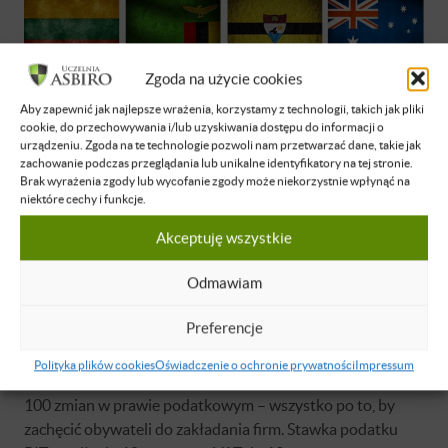
Zgoda na użycie cookies
Aby zapewnić jak najlepsze wrażenia, korzystamy z technologii, takich jak pliki
cookie, do przechowywania i/lub uzyskiwania dostępu do informacji o
urządzeniu. Zgoda na te technologie pozwoli nam przetwarzać dane, takie jak
zachowanie podczas przeglądania lub unikalne identyfikatory na tej stronie.
Brak wyrażenia zgody lub wycofanie zgody może niekorzystnie wpłynąć na
Dlaczego byliśmy w Rumnii
niektóre cechy i funkcje.
Rumunia do tej pory kojarzona głównie z biedą i
Akceptuję wszystkie
postrzegana jako zaścianek Europy – dziś staje się
Odmawiam
tygrysem gospodarczym. Rumunia ze wzrostem 7 procent
PKB w czwartym kwartale 2017 wyprzedziła Chiny, które
Preferencje
dotąd uchodziły za światowego lidera.
Polityka plików cookies
Oświadczenie o ochronie prywatności
Impressum
W ciągu kilku lat rząd w Bukareszcie wprowadził ponad
100 zmian w prawie podatkowym – wszystko po to, by
zachęcić obywateli do zakładania firm. Stawka podatku