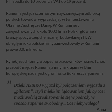
PIT spadła do 10 procent, a VAT do 19 procent.
Rumunia jest już czternastym najważniejszym odbiorcą
polskich towarów, wyprzedzając w tym zestawieniu
Ukrainę, Austrię czy Danię. W Rumunii jest
zarejestrowanych około 1000 firm z Polski, głównie z
branży spożywczej, chemicznej, budowlanej i IT. W
ubiegłym roku polskie firmy zainwestowały w Rumunii
prawie 300 mln euro.
Rynek jest chłonny, a popyt na pracowników rośnie. I choć
przepaść między Rumunią a innymi krajami w Unii
Europejskiej nadal jest ogromna, to Bukareszt się zmienia.
Dzięki ASBIRO wyjazd był połączeniem wyjazdu z
„pilotem”, czyli miękkim lądowaniem jak by coś i
możliwością zrealizowania się w podróży w
sposób zupełnie swobodny… Coś niebywałego!
Anna