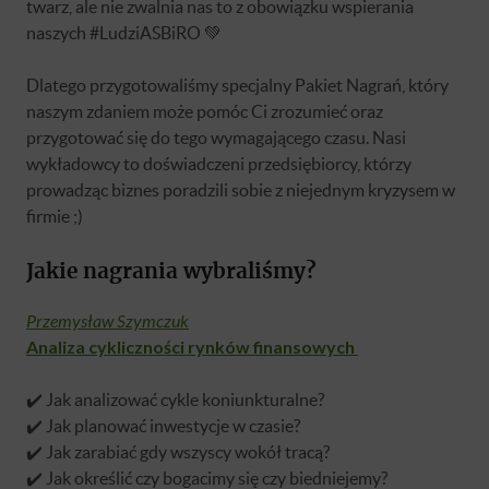
twarz, ale nie zwalnia nas to z obowiązku wspierania
naszych #LudziASBiRO 💚
Dlatego przygotowaliśmy specjalny Pakiet Nagrań, który
naszym zdaniem może pomóc Ci zrozumieć oraz
przygotować się do tego wymagającego czasu. Nasi
wykładowcy to doświadczeni przedsiębiorcy, którzy
prowadząc biznes poradzili sobie z niejednym kryzysem w
firmie ;)
Jakie nagrania wybraliśmy?
Przemysław Szymczuk
Analiza cykliczności rynków finansowych
✔️ Jak analizować cykle koniunkturalne?
✔️ Jak planować inwestycje w czasie?
✔️ Jak zarabiać gdy wszyscy wokół tracą?
✔️ Jak określić czy bogacimy się czy biedniejemy?