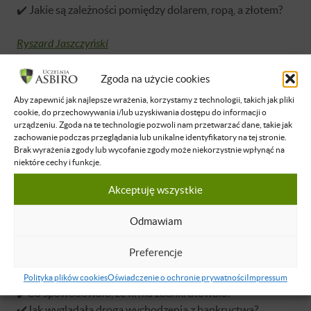
✔️ Jakie są zależności pomiędzy dolarem, ropą, a złotem?
Ryszard Jaszczyński
Zarządzanie kapitałem i współczesne pasterstwo
Zgoda na użycie cookies
✔️ Co każdy przedsiębiorca powinien wiedzieć o walutach i
Aby zapewnić jak najlepsze wrażenia, korzystamy z technologii, takich jak pliki
złocie?
cookie, do przechowywania i/lub uzyskiwania dostępu do informacji o
✔️ Jak zrozumieć ujemne sprzężenie rynku?
urządzeniu. Zgoda na te technologie pozwoli nam przetwarzać dane, takie jak
zachowanie podczas przeglądania lub unikalne identyfikatory na tej stronie.
✔️ Czym teoria ekonomii oraz pieniądza różni się od
Brak wyrażenia zgody lub wycofanie zgody może niekorzystnie wpłynąć na
praktyki?
niektóre cechy i funkcje.
✔️ Co się stanie w systemie prawdziwego pieniądza w
Akceptuję wszystkie
czasie silnej recesji (spadku PKB)?
✔️ Czym jest współczesne pasterstwo i jak je rozumieć?
Odmawiam
Łukasz Suchocki
Preferencje
Jak przetrwać bankructwo i wyjść na prostą?
Polityka plików cookies
Oświadczenie o ochronie prywatności
Impressum
✔️Co spowodowało, że firma zbankrutowała?
✔️Jak wyglądała droga wychodzenia z bankructwa?