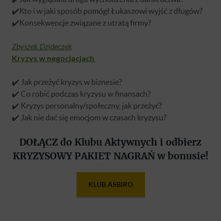
✔️Kto i w jaki sposób pomógł Łukaszowi wyjść z długów?
✔️Konsekwencje związane z utratą firmy?
Zbyszek Dzideczek
Kryzys w negocjacjach
✔️ Jak przeżyć kryzys w biznesie?
✔️ Co robić podczas kryzysu w finansach?
✔️ Kryzys personalny/społeczny, jak przeżyć?
✔️ Jak nie dać się emocjom w czasach kryzysu?
DOŁĄCZ do Klubu Aktywnych i odbierz
KRYZYSOWY PAKIET NAGRAŃ w bonusie!
KLUB ASBIRO