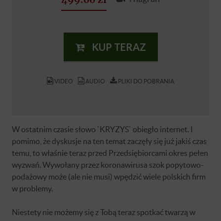
KUP TERAZ
VIDEO
AUDIO
PLIKI DO POBRANIA
W ostatnim czasie słowo `KRYZYS` obiegło internet. I
pomimo, że dyskusje na ten temat zaczęły się już jakiś czas
temu, to właśnie teraz przed Przedsiębiorcami okres pełen
wyzwań. Wywołany przez koronawirusa szok popytowo-
podażowy może (ale nie musi) wpędzić wiele polskich firm
w problemy.
Niestety nie możemy się z Tobą teraz spotkać twarzą w