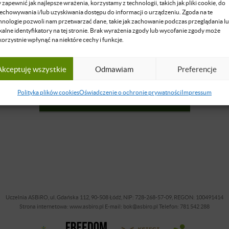
 zapewnić jak najlepsze wrażenia, korzystamy z technologii, takich jak pliki cookie, do
echowywania i/lub uzyskiwania dostępu do informacji o urządzeniu. Zgoda na te
hnologie pozwoli nam przetwarzać dane, takie jak zachowanie podczas przeglądania l
kalne identyfikatory na tej stronie. Brak wyrażenia zgody lub wycofanie zgody może
korzystnie wpłynąć na niektóre cechy i funkcje.
Tylko dla zalogowanych
Zaloguj się
, by uzyskać dostęp do formularza zapisów.
Akceptuję wszystkie
Odmawiam
Preferencje
Polityka plików cookies
Oświadczenie o ochronie prywatności
Impressum
ZALOGUJ SIĘ LUB ZAŁÓŻ KONTO
Uczelnia ASBiRO, ul. Gdańska 112, 90-508 Łódź, NIP: 728-268-57-09, REGON: 100491414
Strona internetowa: www.asbiro.pl E-mail: bok@asbiro.pl Telefon: 781 542 288