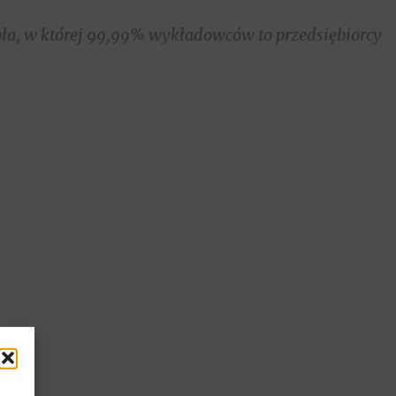
oła, w której 99,99% wykładowców to przedsiębiorcy