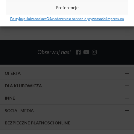
Dowiedz się więcej
Preferencje
Polityka plików cookies
Oświadczenie o ochronie prywatności
Impressum
Obserwuj nas!
OFERTA
DLA KLUBOWICZA
INNE
SOCIAL MEDIA
BEZPIECZNE PŁATNOŚCI ONLINE