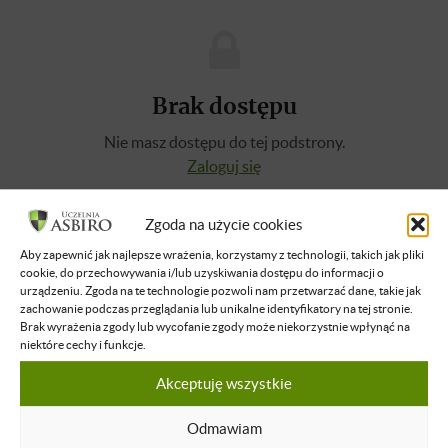
Brak dostępu
Nie masz dostępu do tej podstrony.
Zaloguj się
Zgoda na użycie cookies
O WYKŁADOWCY
Aby zapewnić jak najlepsze wrażenia, korzystamy z technologii, takich jak pliki
cookie, do przechowywania i/lub uzyskiwania dostępu do informacji o
urządzeniu. Zgoda na te technologie pozwoli nam przetwarzać dane, takie jak
Krzysztof Pronobis
zachowanie podczas przeglądania lub unikalne identyfikatory na tej stronie.
Wolnościowiec z natury, życiowy
Brak wyrażenia zgody lub wycofanie zgody może niekorzystnie wpłynąć na
niepoprawny optymista. Prowadzi wraz z
niektóre cechy i funkcje.
żoną Internetowy Sklep Spożywczy w
Akceptuję wszystkie
Szczecinie www.e-szop24.pl.
Współzałożyciel kratowego Browaru Gryfus.
Odmawiam