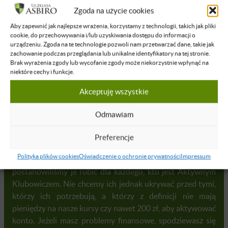
widzów. Webinary są organizowane na naszej platformie
Zgoda na użycie cookies
webinarowej i są dostępne dla każdego, kto ma aktywne
Aby zapewnić jak najlepsze wrażenia, korzystamy z technologii, takich jak pliki
konto w Klubie ASBIRO. Są to nasi studenci, absolwenci,
cookie, do przechowywania i/lub uzyskiwania dostępu do informacji o
wykładowcy jak również osoby z zewnątrz, które założą
urządzeniu. Zgoda na te technologie pozwoli nam przetwarzać dane, takie jak
konto i aktywują je na rok za 200 zł.
zachowanie podczas przeglądania lub unikalne identyfikatory na tej stronie.
Brak wyrażenia zgody lub wycofanie zgody może niekorzystnie wpłynąć na
niektóre cechy i funkcje.
ZAŁÓŻ KONTO
Akceptuję wszystkie
Odmawiam
Zamknięte, ale dla osób w problemach
bezpłatne!
Preferencje
Polityka plików cookies
Oświadczenie o ochronie prywatności
Impressum
Organizacyjnie chcemy ograniczyć zasięg webinarów stąd
postanowiliśmy je robić dla każdego, kto jest Aktywnym
Klubowiczem. Nie chcemy ich jednak ukrywać przed tymi,
którzy ich potrzebują, a którzy z definicji nie mają
pieniędzy na nasze kursy czy nawet 200 zł, aby aktywować
konto. Jeżeli masz problemy finansowe, spodziewasz się