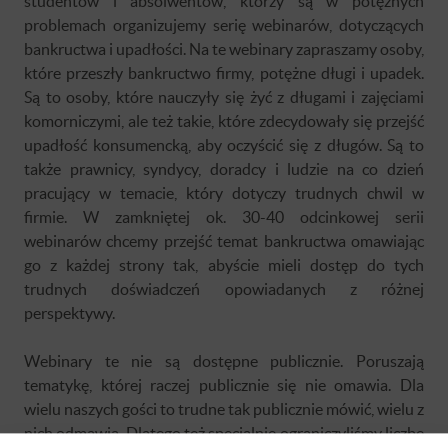
studentów i absolwentów, którzy są w potężnych
problemach organizujemy serię webinarów, dotyczących
bankructwa i upadłości. Na te webinary zapraszamy osoby,
które przeszły bankructwo firmy, potężne długi i upadek.
Są to osoby, które nauczyły się żyć z długami i zajęciami
komorniczymi, ale też takie, które zdecydowały się przejść
upadłość konsumencką, aby oczyścić się z długów. Są to
także prawnicy, syndycy, doradcy i ludzie na co dzień
pracujący w temacie, który dotyczy trudnych chwil w
firmie. W zamkniętej ok. 30-40 odcinkowej serii
webinarów chcemy przejść temat bankructwa omawiając
go z każdej strony tak, abyście mieli dostęp do tych
trudnych doświadczeń opowiadanych z różnej
perspektywy.
Webinary te nie są dostępne publicznie. Poruszają
tematykę, której raczej publicznie się nie omawia. Dla
wielu naszych gości to trudne tak publicznie mówić, wielu z
nich odmawia. Dlatego też specjalnie ograniczyliśmy liczbę