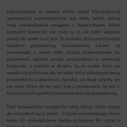
Najzwyczajniej na świecie wśród naszej kilkutysięcznej
społeczności przedsiębiorców jest wielu takich, którzy
mają doświadczenia związane z bankructwem. Wielu
nachodził komornik, nie mieli za co nie tylko wypłacić
pensji, ale nawet za co jeść. To są osoby, które przechodziły
upadłość gospodarczą, konsumencką. Latami się
procesowali, a nawet mieli zarzuty prokuratorskie, bo
postanowili zapłacić pensje pracownikom w pierwszej
kolejności, a podatki w drugim. Są to osoby, które po
upadku się podniosły, ale też takie, które zakończyły swoją
przedsiębiorczą aktywność. Są takie, co długi spłaciły, ale
też takie, które do tej pory żyją z problemami. Są też ci,
którzy przeszli upadłość konsumencką oraz gospodarczą.
Nasi doświadczeni przyjaciele robią dzisiaj różne rzeczy,
ale wszystkich łączy jedno… Chętnie porozmawiają z kimś,
komu ich doświadczenie będzie przydatne. Bo czytać o
bankructwie i różnych możliwościach ratowania siebie i na