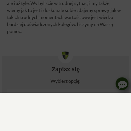
ale i aż tyle. Wy byliście w trudnej sytuacji, my także,
wiemy jak to jest i doskonale sobie zdajemy sprawę, jak w
takich trudnych momentach wartościowe jest wiedza
bardziej doświadczonych kolegów. Liczymy na Waszą
pomoc.
Zapisz się
Wybierz opcję:
1
Darmowy dostęp do webinarów i
konsultacji
Paulina Gronowska
ZAPISZ SIĘ
Masz pytania? Skontaktuj się ze mną