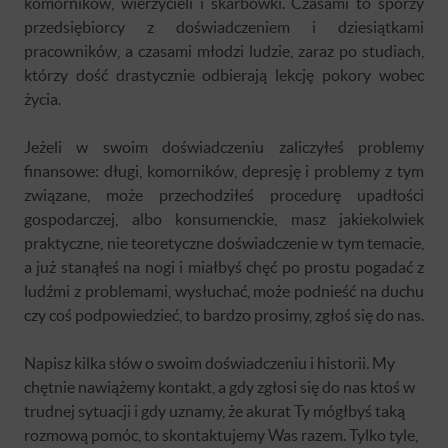
komorników, wierzycieli i skarbówki. Czasami to sporzy
przedsiębiorcy z doświadczeniem i dziesiątkami
pracowników, a czasami młodzi ludzie, zaraz po studiach,
którzy dość drastycznie odbierają lekcję pokory wobec
życia.
Jeżeli w swoim doświadczeniu zaliczyłeś problemy
finansowe: długi, komorników, depresję i problemy z tym
związane, może przechodziłeś procedurę upadłości
gospodarczej, albo konsumenckie, masz jakiekolwiek
praktyczne, nie teoretyczne doświadczenie w tym temacie,
a już stanąłeś na nogi i miałbyś chęć po prostu pogadać z
ludźmi z problemami, wysłuchać, może podnieść na duchu
czy coś podpowiedzieć, to bardzo prosimy, zgłoś się do nas.
Napisz kilka słów o swoim doświadczeniu i historii. My
chętnie nawiążemy kontakt, a gdy zgłosi się do nas ktoś w
trudnej sytuacji i gdy uznamy, że akurat Ty mógłbyś taką
rozmową pomóc, to skontaktujemy Was razem. Tylko tyle,