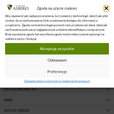
Filtruj wyniki
Zgoda na użycie cookies
Aby zapewnić jak najlepsze wrażenia, korzystamy z technologii, takich jak pliki
Żadne nagranie nie spełnia podanych kryteriów.
cookie, do przechowywania i/lub uzyskiwania dostępu do informacji o
urządzeniu. Zgoda na te technologie pozwoli nam przetwarzać dane, takie jak
zachowanie podczas przeglądania lub unikalne identyfikatory na tej stronie.
Brak wyrażenia zgody lub wycofanie zgody może niekorzystnie wpłynąć na
niektóre cechy i funkcje.
Akceptuję wszystkie
Obserwuj nas!
Odmawiam
Preferencje
OFERTA
Oświadczenie o ochronie prywatności
Impressum
DLA KLUBOWICZA
INNE
SOCIAL MEDIA