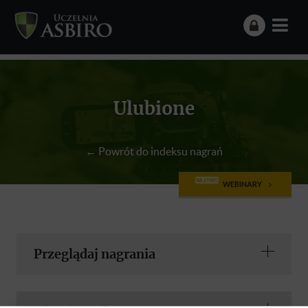
Ulubione
← Powrót do indeksu nagrań
NA ŻYWO
WEBINARY
Przeglądaj nagrania