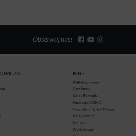
Obserwuj nas!
BOWICZA
INNE
Polityka poleceń
ywo
Case Study
Strefa Rozwoju
Fundacja ASBIRO
Nagroda im. L. von Misesa
ć
Kluby lokalne
Kontakt
Wykładowcy