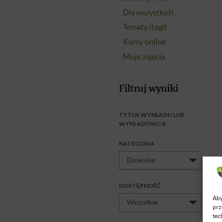
Dla wszystkich
Tematy (tagi)
Kursy online
Moje zajęcia
Filtruj wyniki
TYTUŁ WYKŁADU LUB
WYKŁADOWCA
KATEGORIA
DOSTĘPNOŚĆ
Aby
prz
tec