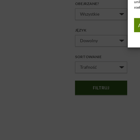
uni
OBEJRZANE?
nie
JĘZYK
SORTOWANIE
FILTRUJ