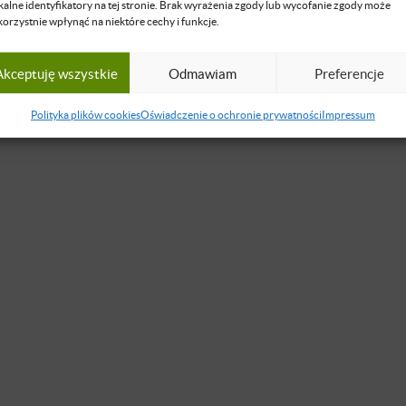
kalne identyfikatory na tej stronie. Brak wyrażenia zgody lub wycofanie zgody może
korzystnie wpłynąć na niektóre cechy i funkcje.
Akceptuję wszystkie
Odmawiam
Preferencje
Polityka plików cookies
Oświadczenie o ochronie prywatności
Impressum