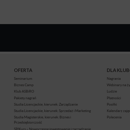
OFERTA
DLA KLU
Seminarium
Nagrania
Biznes Camp
Webinary na ż
Klub ASBiRO
Ludzie
Pakiety nagrań
Płatności
Studia Licencjackie, kierunek: Zarządzanie
Posiłki
Studia Licencjackie, kierunek: Sprzedaż i Marketing
Kalendarz zaję
Studia Magisterskie, kierunek: Biznes i
Polecenia
Przedsiębiorczość
SP/Kurs – Nowoczesne inwestowanie i zarządzanie