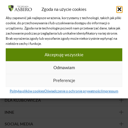
Filtruj wyniki
Zgoda na użycie cookies
Aby zapewnić jak najlepsze wrażenia, korzystamy z technologii, takich jak pliki
Żadne nagranie nie spełnia podanych kryteriów.
cookie, do przechowywania i/lub uzyskiwania dostępu do informacji o
urządzeniu. Zgoda na te technologie pozwoli nam przetwarzać dane, takie jak
zachowanie podczas przeglądania lub unikalne identyfikatory na tej stronie.
Brak wyrażenia zgody lub wycofanie zgody może niekorzystnie wpłynąć na
niektóre cechy i funkcje.
Akceptuję wszystkie
Obserwuj nas!
Odmawiam
Preferencje
OFERTA
Polityka plików cookies
Oświadczenie o ochronie prywatności
Impressum
DLA KLUBOWICZA
INNE
SOCIAL MEDIA