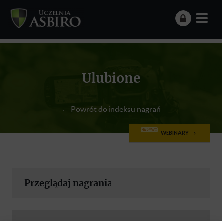
Ulubione
← Powrót do indeksu nagrań
NA ŻYWO
WEBINARY
Przeglądaj nagrania