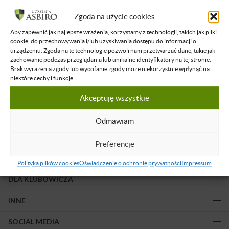
Filtruj wyniki
Zgoda na użycie cookies
Aby zapewnić jak najlepsze wrażenia, korzystamy z technologii, takich jak pliki
Żadne nagranie nie spełnia podanych kryteriów.
cookie, do przechowywania i/lub uzyskiwania dostępu do informacji o
urządzeniu. Zgoda na te technologie pozwoli nam przetwarzać dane, takie jak
zachowanie podczas przeglądania lub unikalne identyfikatory na tej stronie.
Brak wyrażenia zgody lub wycofanie zgody może niekorzystnie wpłynąć na
niektóre cechy i funkcje.
Akceptuję wszystkie
Obserwuj nas!
Odmawiam
Preferencje
OFERTA
Polityka plików cookies
Oświadczenie o ochronie prywatności
Impressum
DLA KLUBOWICZA
INNE
SOCIAL MEDIA