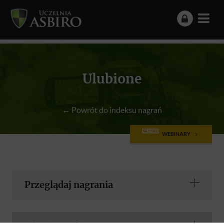
Ulubione
← Powrót do indeksu nagrań
NA ŻYWO
WEBINARY
Przeglądaj nagrania